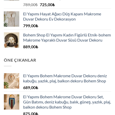
Orijinal
Şu
789,00
₺
725,00
₺
fiyat:
andaki
El Yapımı Hayat Ağacı Düş Kapanı Makrome
789,00₺.
fiyat:
Duvar Dekoru Ev Dekorasyon
725,00₺.
799,00
₺
Bohem Shop El Yapımı Kadın Figürlü Etnik-bohem
Makrome Yapraklı Duvar Süsü Duvar Dekoru
889,00
₺
ÖNE ÇIKANLAR
El Yapımı Bohem Makrome Duvar Dekoru deniz
kabuğu, yazlık, plaj, balkon dekoru Bohem Shop
689,00
₺
El Yapımı Bohem Makrome Duvar Dekoru Set,
Gün Batımı, deniz kabuğu, balık, güneş, yazlık, plaj,
balkon dekoru Bohem Shop
875,00
₺