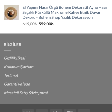
El Yapımı Hasır Örgü Bohem Dekoratif Ayna Hasır
Saçaklı Püsküllü Makrome Kahve Etnik Duvar
Dekoru - Bohem Shop Yazlık Dekorasyon
Orijinal
Şu
619,00
₺
559,00
₺
fiyat:
andaki
619,00₺.
fiyat:
559,00₺.
BILGILER
Gizlilik İlkesi
Kullanım Şartları
Teslimat
Garanti ve İade
Mesafeli Satış Sözleşmesi