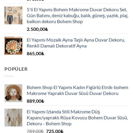
5'li El Yapımı Bohem Makrome Duvar Dekoru Set,
Gün Batımı, deniz kabuğu, balık, güneş, yazlık, plaj,
balkon dekoru Bohem Shop
2.500,00
₺
El Yapımı Mozaik Ayna Taşlı Ayna Duvar Dekoru,
Renkli Damalı Dekoratif Ayna
865,00
₺
POPÜLER
Bohem Shop El Yapımı Kadın Figürlü Etnik-bohem
Makrome Yapraklı Duvar Süsü Duvar Dekoru
889,00
₺
El Yapımı Izlanda Stili Makrome Düş
Kapanı/yapraklı Rüya Kovucu Bohem Duvar Süsü,
Dekoru - Bohem Shop
Orijinal
Şu
789,00
₺
725,00
₺