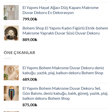
fiyat:
andaki
El Yapımı Hayat Ağacı Düş Kapanı Makrome
789,00₺.
fiyat:
Duvar Dekoru Ev Dekorasyon
725,00₺.
799,00
₺
Bohem Shop El Yapımı Kadın Figürlü Etnik-bohem
Makrome Yapraklı Duvar Süsü Duvar Dekoru
889,00
₺
ÖNE ÇIKANLAR
El Yapımı Bohem Makrome Duvar Dekoru deniz
kabuğu, yazlık, plaj, balkon dekoru Bohem Shop
689,00
₺
El Yapımı Bohem Makrome Duvar Dekoru Set,
Gün Batımı, deniz kabuğu, balık, güneş, yazlık, plaj,
balkon dekoru Bohem Shop
875,00
₺