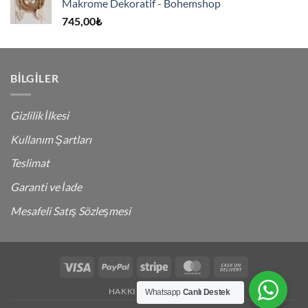
Makrome Dekoratif - Bohemshop
745,00
₺
BILGILER
Gizlilik İlkesi
Kullanım Şartları
Teslimat
Garanti ve İade
Mesafeli Satış Sözleşmesi
Visa
PayPal
Stripe
MasterCard
Cash
On
HAKKIMDA
İLETIŞIM
Whatsapp
Canlı Destek
Delivery