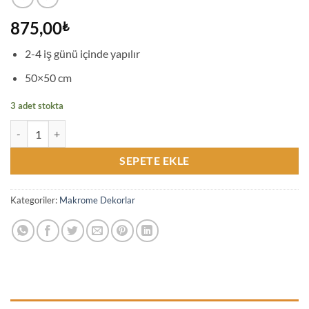
875,00
₺
2-4 iş günü içinde yapılır
50×50 cm
3 adet stokta
Orta Boy El Yapımı 50x50 cm Gökkuşağı Temalı Bohem Duvar Dekoru
SEPETE EKLE
Kategoriler:
Makrome Dekorlar