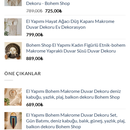
Dekoru - Bohem Shop
Orijinal
Şu
789,00
₺
725,00
₺
fiyat:
andaki
El Yapımı Hayat Ağacı Düş Kapanı Makrome
789,00₺.
fiyat:
Duvar Dekoru Ev Dekorasyon
725,00₺.
799,00
₺
Bohem Shop El Yapımı Kadın Figürlü Etnik-bohem
Makrome Yapraklı Duvar Süsü Duvar Dekoru
889,00
₺
ÖNE ÇIKANLAR
El Yapımı Bohem Makrome Duvar Dekoru deniz
kabuğu, yazlık, plaj, balkon dekoru Bohem Shop
689,00
₺
El Yapımı Bohem Makrome Duvar Dekoru Set,
Gün Batımı, deniz kabuğu, balık, güneş, yazlık, plaj,
balkon dekoru Bohem Shop