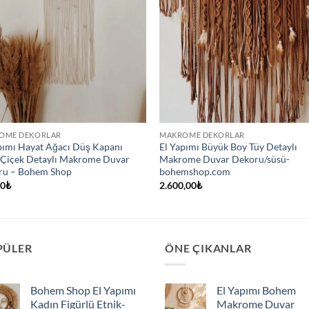
OME DEKORLAR
MAKROME DEKORLAR
pımı Hayat Ağacı Düş Kapanı
El Yapımı Büyük Boy Tüy Detaylı
Çiçek Detaylı Makrome Duvar
Makrome Duvar Dekoru/süsü-
ru – Bohem Shop
bohemshop.com
00
₺
2.600,00
₺
PÜLER
ÖNE ÇIKANLAR
Bohem Shop El Yapımı
El Yapımı Bohem
Kadın Figürlü Etnik-
Makrome Duvar