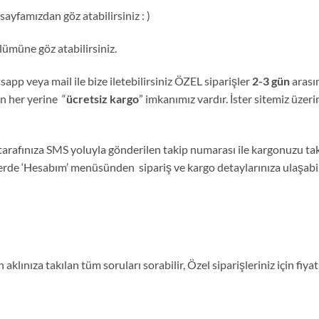
ayfamızdan göz atabilirsiniz : )
ümüne göz atabilirsiniz.
sapp veya mail ile bize iletebilirsiniz ÖZEL siparişler
2-3 gün
arası
nin her yerine “
ücretsiz kargo
” imkanımız vardır. İster sitemiz üzeri
tarafınıza SMS yoluyla gönderilen takip numarası ile kargonuzu tak
lerde ‘Hesabım’ menüsünden sipariş ve kargo detaylarınıza ulaşabili
aklınıza takılan tüm soruları sorabilir, Özel siparişleriniz için fi