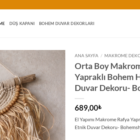
ME
DÜŞ KAPANI
BOHEM DUVAR DEKORLARI
ANA SAYFA
/
MAKROME DEK
Orta Boy Makrom
Yapraklı Bohem H
Duvar Dekoru- 
689,00
₺
El Yapımı Makrome Rafya Yapr
Etnik Duvar Dekoru- Bohems