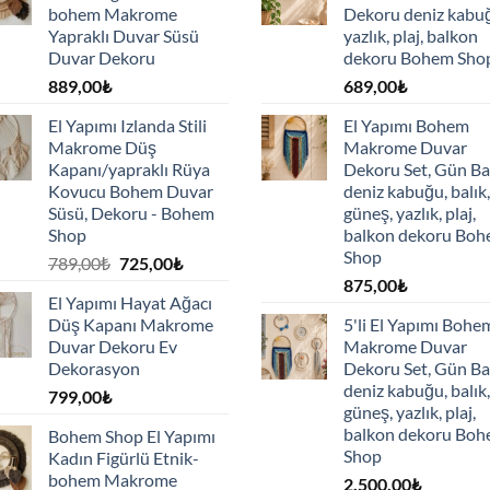
bohem Makrome
Dekoru deniz kabu
Yapraklı Duvar Süsü
yazlık, plaj, balkon
Duvar Dekoru
dekoru Bohem Sho
889,00
₺
689,00
₺
El Yapımı Izlanda Stili
El Yapımı Bohem
Makrome Düş
Makrome Duvar
Kapanı/yapraklı Rüya
Dekoru Set, Gün Ba
Kovucu Bohem Duvar
deniz kabuğu, balık,
Süsü, Dekoru - Bohem
güneş, yazlık, plaj,
Shop
balkon dekoru Bo
Shop
Orijinal
Şu
789,00
₺
725,00
₺
fiyat:
andaki
875,00
₺
El Yapımı Hayat Ağacı
789,00₺.
fiyat:
Düş Kapanı Makrome
5'li El Yapımı Bohe
725,00₺.
Duvar Dekoru Ev
Makrome Duvar
Dekorasyon
Dekoru Set, Gün Ba
deniz kabuğu, balık,
799,00
₺
güneş, yazlık, plaj,
balkon dekoru Bo
Bohem Shop El Yapımı
Shop
Kadın Figürlü Etnik-
bohem Makrome
2.500,00
₺