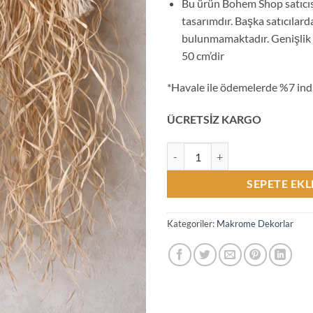
Bu ürün Bohem Shop satıcıs
tasarımdır. Başka satıcılard
bulunmamaktadır. Genişlik
50 cm’dir
*Havale ile ödemelerde %7 ind
ÜCRETSİZ KARGO
Orta Boy Makrome Rafya Yaprakl
SEPETE EKL
Kategoriler:
Makrome Dekorlar