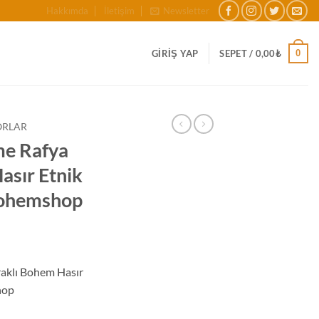
Hakkımda
İletişim
Newsletter
0
GIRIŞ YAP
SEPET /
0,00
₺
ORLAR
e Rafya
asır Etnik
Bohemshop
aklı Bohem Hasır
hop