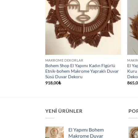
MAKROME DEKORLAR
MAKR
Saçaklı Rafya Etnik
Bohem Shop El Yapımı Kadın Figürlü
El Ya
var Dekoru, Süsü –
Etnik-bohem Makrome Yapraklı Duvar
Kuru 
Yazlık Dekorasyon
Süsü Duvar Dekoru
Deko
918,00
₺
865,
YENI ÜRÜNLER
PO
El Yapımı Bohem
Makrome Duvar