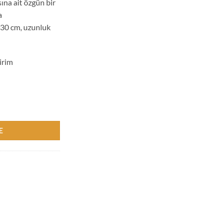
ına ait özgün bir
a
 30 cm, uzunluk
irim
ı Bohem Hasır Etnik Duvar Dekoru- Bohemshop adet
E