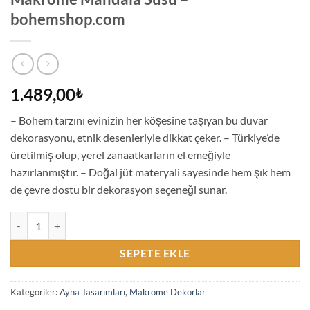
bohemshop.com
1.489,00
₺
– Bohem tarzını evinizin her köşesine taşıyan bu duvar
dekorasyonu, etnik desenleriyle dikkat çeker. – Türkiye’de
üretilmiş olup, yerel zanaatkarların el emeğiyle
hazırlanmıştır. – Doğal jüt materyali sayesinde hem şık hem
de çevre dostu bir dekorasyon seçeneği sunar.
Kadın Bohem Boho Etnik Hardal Dekoratif Ayna Duvar Dekorasyonu
SEPETE EKLE
Kategoriler:
Ayna Tasarımları
,
Makrome Dekorlar