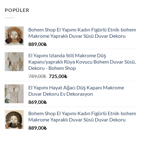
POPÜLER
Bohem Shop El Yapımı Kadın Figürlü Etnik-bohem
Makrome Yapraklı Duvar Süsü Duvar Dekoru
889,00
₺
El Yapımı Izlanda Stili Makrome Düş
Kapanı/yapraklı Rüya Kovucu Bohem Duvar Süsü,
Dekoru - Bohem Shop
Orijinal
Şu
789,00
₺
725,00
₺
fiyat:
andaki
El Yapımı Hayat Ağacı Düş Kapanı Makrome
789,00₺.
fiyat:
Duvar Dekoru Ev Dekorasyon
725,00₺.
869,00
₺
Bohem Shop El Yapımı Kadın Figürlü Etnik-bohem
Makrome Yapraklı Duvar Süsü Duvar Dekoru
889,00
₺