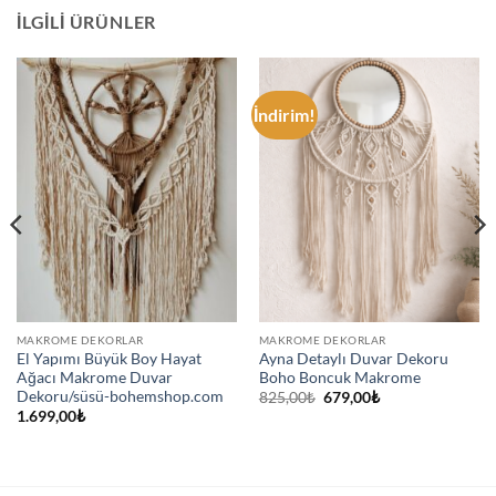
İLGILI ÜRÜNLER
İndirim!
MAKROME DEKORLAR
MAKROME DEKORLAR
El Yapımı Büyük Boy Hayat
Ayna Detaylı Duvar Dekoru
Ağacı Makrome Duvar
Boho Boncuk Makrome
Dekoru/süsü-bohemshop.com
Orijinal
Şu
825,00
₺
679,00
₺
fiyat:
andaki
1.699,00
₺
825,00₺.
fiyat:
679,00₺.