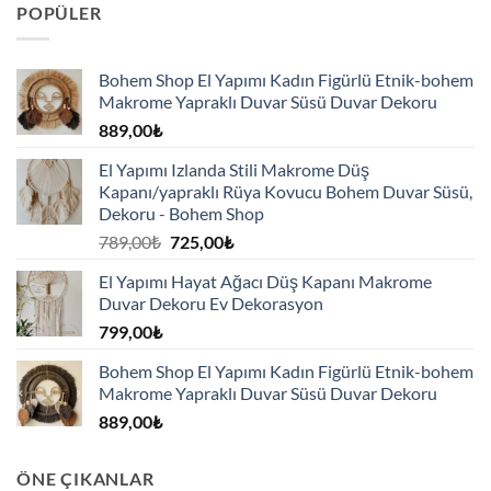
POPÜLER
Bohem Shop El Yapımı Kadın Figürlü Etnik-bohem
Makrome Yapraklı Duvar Süsü Duvar Dekoru
889,00
₺
El Yapımı Izlanda Stili Makrome Düş
Kapanı/yapraklı Rüya Kovucu Bohem Duvar Süsü,
Dekoru - Bohem Shop
Orijinal
Şu
789,00
₺
725,00
₺
fiyat:
andaki
El Yapımı Hayat Ağacı Düş Kapanı Makrome
789,00₺.
fiyat:
Duvar Dekoru Ev Dekorasyon
725,00₺.
799,00
₺
Bohem Shop El Yapımı Kadın Figürlü Etnik-bohem
Makrome Yapraklı Duvar Süsü Duvar Dekoru
889,00
₺
ÖNE ÇIKANLAR