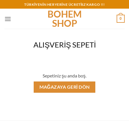
İçeriğe
TÜRKİYENİN HERYERİNE ÜCRETİSZ KARGO !!!
atla
BOHEM
0
SHOP
ALIŞVERIŞ SEPETI
Sepetiniz şu anda boş.
MAĞAZAYA GERI DÖN