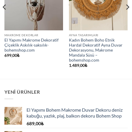
MAKROME DEKORLAR
AYNA TASARIMLARI
El Yapımı Makrome Dekoratif
Kadın Bohem Boho Etnik
Çiçeklik Askılık-saksılık-
Hardal Dekoratif Ayna Duvar
bohemshop.com
Dekorasyonu, Makrome
Mandala Süsü –
699,00
₺
bohemshop.com
1.489,00
₺
YENI ÜRÜNLER
El Yapımı Bohem Makrome Duvar Dekoru deniz
kabuğu, yazlık, plaj, balkon dekoru Bohem Shop
689,00
₺