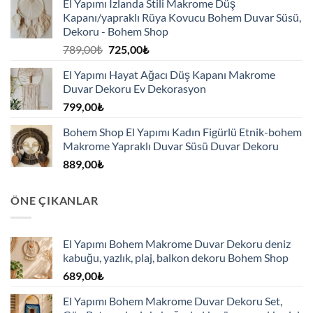
El Yapımı Izlanda Stili Makrome Düş
Kapanı/yapraklı Rüya Kovucu Bohem Duvar Süsü,
Dekoru - Bohem Shop
Orijinal
Şu
789,00
₺
725,00
₺
fiyat:
andaki
El Yapımı Hayat Ağacı Düş Kapanı Makrome
789,00₺.
fiyat:
Duvar Dekoru Ev Dekorasyon
725,00₺.
799,00
₺
Bohem Shop El Yapımı Kadın Figürlü Etnik-bohem
Makrome Yapraklı Duvar Süsü Duvar Dekoru
889,00
₺
ÖNE ÇIKANLAR
El Yapımı Bohem Makrome Duvar Dekoru deniz
kabuğu, yazlık, plaj, balkon dekoru Bohem Shop
689,00
₺
El Yapımı Bohem Makrome Duvar Dekoru Set,