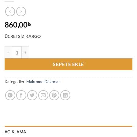
860,00
₺
ÜCRETSİZ KARGO
Etnik Bohem Hasır Jüt Farklı Duvar Dekoru El Yapımı Duvar Süsü Halı
SEPETE EKLE
Kategoriler:
Makrome Dekorlar
AÇIKLAMA