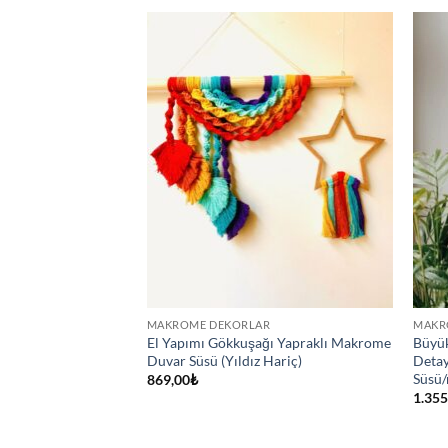
R
MAKROME DEKORLAR
MAKR
r Dekoru Boho
El Yapımı Gökkuşağı Yapraklı Makrome
Büyük
Duvar Süsü (Yıldız Hariç)
Detay
Süsü
u
869,00
₺
ndaki
1.355
yat:
79,00₺.