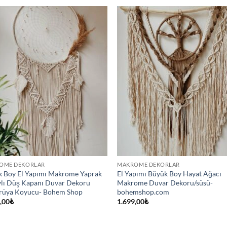
OME DEKORLAR
MAKROME DEKORLAR
 Boy El Yapımı Makrome Yaprak
El Yapımı Büyük Boy Hayat Ağacı
lı Düş Kapanı Duvar Dekoru
Makrome Duvar Dekoru/süsü-
/rüya Koyucu- Bohem Shop
bohemshop.com
,00
₺
1.699,00
₺