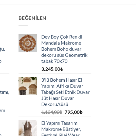
BEĞENILEN
Dev Boy Çok Renkli
Mandala Makrome
ğu,
Bohem Boho duvar
dekoru süs Geometrik
p
tabak 70x70
3.245,00
₺
3'lü Bohem Hasır El
Yapımı Afrika Duvar
tımı,
Tabağı Seti Etnik Duvar
Jüt Hasır Duvar
Dekoru/süsü
hem
Orijinal
Şu
1.134,00
₺
795,00
₺
fiyat:
andaki
El Yapımı Tasarım
1.134,00₺.
fiyat:
Makrome Büstiyer,
795,00₺.
m
Festival, Plaj Wear