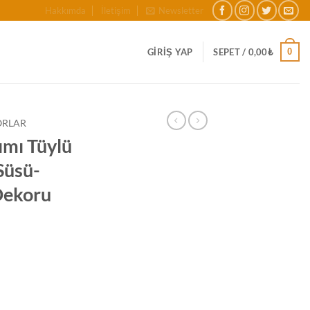
Hakkımda
İletişim
Newsletter
0
GIRIŞ YAP
SEPET /
0,00
₺
ORLAR
ımı Tüylü
Süsü-
 Dekoru