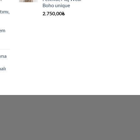
Boho unique
tımı,
2.750,00
₺
hem
yna
alı