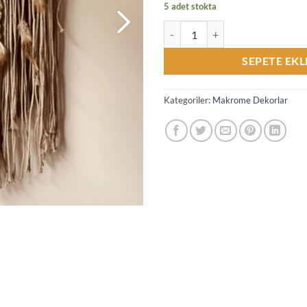
5 adet stokta
Büyük Boy El Yapımı Tüylü Makro
SEPETE EKL
Kategoriler:
Makrome Dekorlar