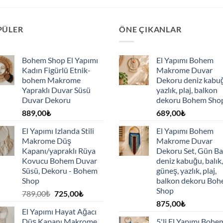
PÜLER
ÖNE ÇIKANLAR
Bohem Shop El Yapımı
El Yapımı Bohem
Kadın Figürlü Etnik-
Makrome Duvar
bohem Makrome
Dekoru deniz kabu
Yapraklı Duvar Süsü
yazlık, plaj, balkon
Duvar Dekoru
dekoru Bohem Sho
889,00
₺
689,00
₺
El Yapımı Izlanda Stili
El Yapımı Bohem
Makrome Düş
Makrome Duvar
Kapanı/yapraklı Rüya
Dekoru Set, Gün Ba
Kovucu Bohem Duvar
deniz kabuğu, balık,
Süsü, Dekoru - Bohem
güneş, yazlık, plaj,
Shop
balkon dekoru Bo
Shop
Orijinal
Şu
789,00
₺
725,00
₺
fiyat:
andaki
875,00
₺
El Yapımı Hayat Ağacı
789,00₺.
fiyat:
Düş Kapanı Makrome
5'li El Yapımı Bohe