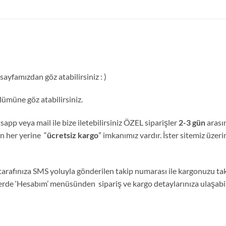
ayfamızdan göz atabilirsiniz : )
ümüne göz atabilirsiniz.
sapp veya mail ile bize iletebilirsiniz ÖZEL siparişler
2-3 gün
arası
nin her yerine “
ücretsiz kargo
” imkanımız vardır. İster sitemiz üzeri
tarafınıza SMS yoluyla gönderilen takip numarası ile kargonuzu tak
lerde ‘Hesabım’ menüsünden sipariş ve kargo detaylarınıza ulaşabili