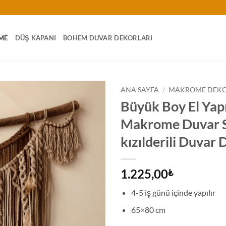
ME
DÜŞ KAPANI
BOHEM DUVAR DEKORLARI
ANA SAYFA
/
MAKROME DEK
Büyük Boy El Yap
Makrome Duvar 
kızılderili Duvar
1.225,00
₺
4-5 iş günü içinde yapılır
65×80 cm