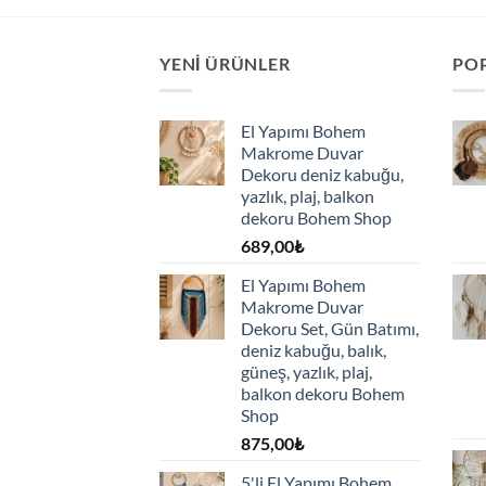
YENI ÜRÜNLER
PO
El Yapımı Bohem
Makrome Duvar
Dekoru deniz kabuğu,
yazlık, plaj, balkon
dekoru Bohem Shop
689,00
₺
El Yapımı Bohem
Makrome Duvar
Dekoru Set, Gün Batımı,
deniz kabuğu, balık,
güneş, yazlık, plaj,
balkon dekoru Bohem
Shop
875,00
₺
5'li El Yapımı Bohem