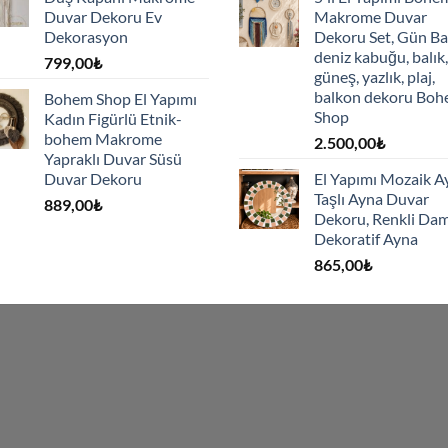
725,00₺.
Duvar Dekoru Ev
Makrome Duvar
Dekorasyon
Dekoru Set, Gün Ba
deniz kabuğu, balık,
799,00
₺
güneş, yazlık, plaj,
balkon dekoru Bo
Bohem Shop El Yapımı
Shop
Kadın Figürlü Etnik-
bohem Makrome
2.500,00
₺
Yapraklı Duvar Süsü
Duvar Dekoru
El Yapımı Mozaik A
Taşlı Ayna Duvar
889,00
₺
Dekoru, Renkli Dam
Dekoratif Ayna
865,00
₺