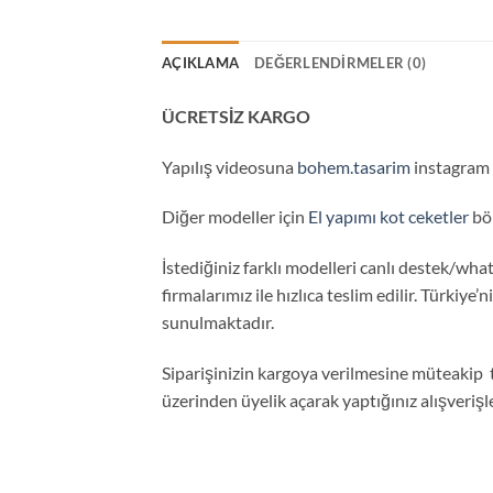
AÇIKLAMA
DEĞERLENDIRMELER (0)
ÜCRETSİZ KARGO
Yapılış videosuna
bohem.tasarim
instagram s
Diğer modeller için
El yapımı kot ceketler
böl
İstediğiniz farklı modelleri canlı destek/what
firmalarımız ile hızlıca teslim edilir. Türkiye’
sunulmaktadır.
Siparişinizin kargoya verilmesine müteakip 
üzerinden üyelik açarak yaptığınız alışveriş