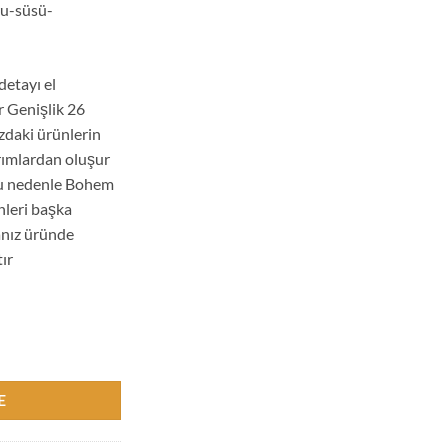
u-süsü-
detayı el
 Genişlik 26
zdaki ürünlerin
rımlardan oluşur
 Bu nedenle Bohem
nleri başka
sanız üründe
tır
rak Detaylı Düş/rüya Kapanı Duvar Dekoru-süsü-bohemshop.com adet
E