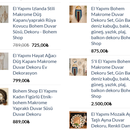
El Yapımı Izlanda Stili
El Yapımı Bohem
Makrome Düş
Makrome Duvar
Kapanı/yapraklı Rüya
Dekoru Set, Gün Ba
Kovucu Bohem Duvar
deniz kabuğu, balık,
Süsü, Dekoru - Bohem
güneş, yazlık, plaj,
Shop
balkon dekoru Bo
Shop
Orijinal
Şu
789,00
₺
725,00
₺
fiyat:
andaki
875,00
₺
El Yapımı Hayat Ağacı
789,00₺.
fiyat:
Düş Kapanı Makrome
5'li El Yapımı Bohe
725,00₺.
Duvar Dekoru Ev
Makrome Duvar
Dekorasyon
Dekoru Set, Gün Ba
deniz kabuğu, balık,
799,00
₺
güneş, yazlık, plaj,
balkon dekoru Bo
Bohem Shop El Yapımı
Shop
Kadın Figürlü Etnik-
bohem Makrome
2.500,00
₺
Yapraklı Duvar Süsü
Duvar Dekoru
El Yapımı Mozaik A
Taşlı Ayna Duvar
889,00
₺
Dekoru, Renkli Dam