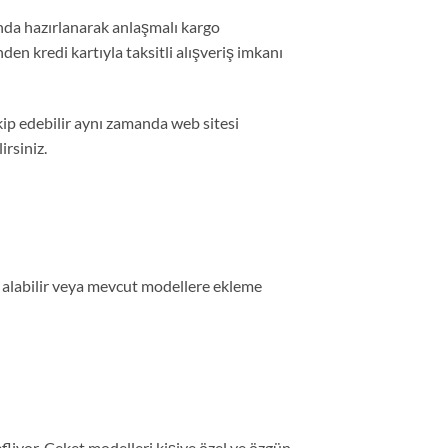
nda hazırlanarak anlaşmalı kargo
nden kredi kartıyla taksitli alışveriş imkanı
ip edebilir aynı zamanda web sitesi
rsiniz.
yat alabilir veya mevcut modellere ekleme
iyor. Ceket modelleri kişiye özel ve özgün