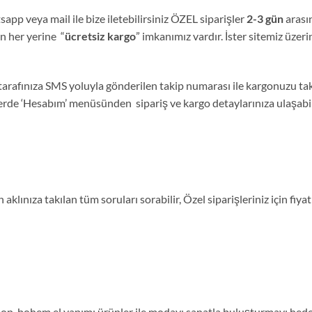
sapp veya mail ile bize iletebilirsiniz ÖZEL siparişler
2-3 gün
arası
nin her yerine “
ücretsiz kargo
” imkanımız vardır. İster sitemiz üzeri
tarafınıza SMS yoluyla gönderilen takip numarası ile kargonuzu tak
lerde ‘Hesabım’ menüsünden sipariş ve kargo detaylarınıza ulaşabili
aklınıza takılan tüm soruları sorabilir, Özel siparişleriniz için fi
, bohem el yapımı ürünler ile modayı sanatla buluşturmayı hedefl