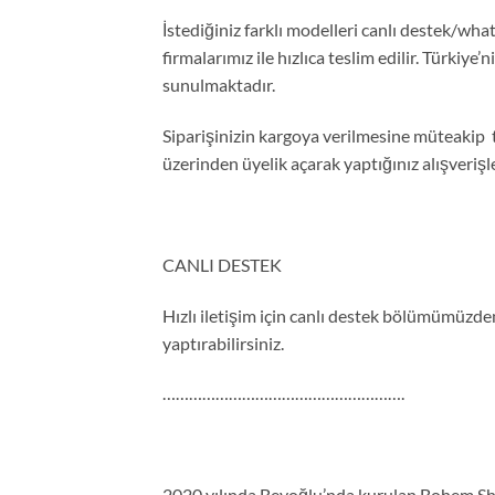
İstediğiniz farklı modelleri canlı destek/what
firmalarımız ile hızlıca teslim edilir. Türkiye’
sunulmaktadır.
Siparişinizin kargoya verilmesine müteakip 
üzerinden üyelik açarak yaptığınız alışveriş
CANLI DESTEK
Hızlı iletişim için canlı destek bölümümüzden 
yaptırabilirsiniz.
……………………………………………….
2020 yılında Beyoğlu’nda kurulan Bohem Shop