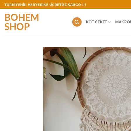
İçeriğe
TÜRKİYENİN HERYERİNE ÜCRETİSZ KARGO !!!
atla
BOHEM
KOT CEKET
MAKRO
SHOP