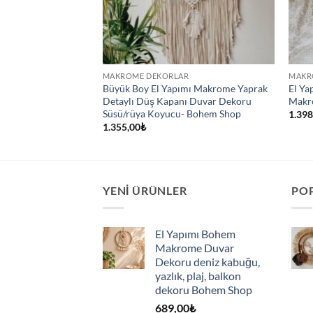
R
MAKROME DEKORLAR
MAKR
mı Makrome Yaprak
Büyük Boy El Yapımı Makrome Yaprak
El Ya
ı Duvar Dekoru
Detaylı Düş Kapanı Duvar Dekoru
Makr
- Bohem Shop
Süsü/rüya Koyucu- Bohem Shop
1.398
1.355,00
₺
YENI ÜRÜNLER
PO
El Yapımı Bohem
Makrome Duvar
Dekoru deniz kabuğu,
yazlık, plaj, balkon
dekoru Bohem Shop
689,00
₺