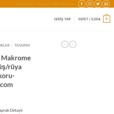
Hakkımda
İletişim
Newsletter
0
GIRIŞ YAP
SEPET /
0,00
₺
ORLAR
/
TASARIM
li Makrome
üş/rüya
koru-
.com
aprak Detaylı