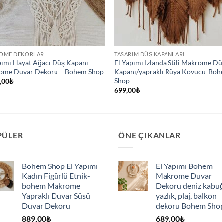
OME DEKORLAR
TASARIM DÜŞ KAPANLARI
pımı Hayat Ağacı Düş Kapanı
El Yapımı Izlanda Stili Makrome D
ome Duvar Dekoru – Bohem Shop
Kapanı/yapraklı Rüya Kovucu-Bo
Shop
,00
₺
699,00
₺
PÜLER
ÖNE ÇIKANLAR
Bohem Shop El Yapımı
El Yapımı Bohem
Kadın Figürlü Etnik-
Makrome Duvar
bohem Makrome
Dekoru deniz kabu
Yapraklı Duvar Süsü
yazlık, plaj, balkon
Duvar Dekoru
dekoru Bohem Sho
889,00
₺
689,00
₺