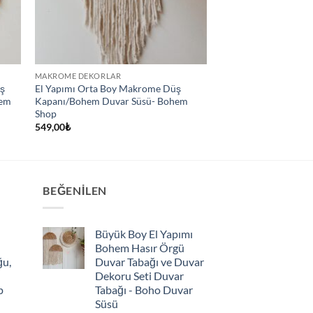
MAKROME DEKORLAR
üş
El Yapımı Orta Boy Makrome Düş
hem
Kapanı/Bohem Duvar Süsü- Bohem
Shop
549,00
₺
BEĞENILEN
Büyük Boy El Yapımı
Bohem Hasır Örgü
ğu,
Duvar Tabağı ve Duvar
Dekoru Seti Duvar
p
Tabağı - Boho Duvar
Süsü