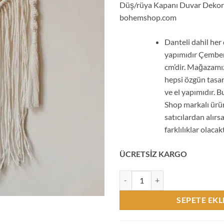
Düş/rüya Kapanı Duvar Dekor
bohemshop.com
Danteli dahil her 
yapımıdır Çember
cm’dir. Mağazamı
hepsi özgün tasa
ve el yapımıdır.
Shop markalı ürü
satıcılardan alır
farklılıklar olacak
ÜCRETSİZ KARGO
El Yapımı Dantelli Makrome Yap
SEPETE EKL