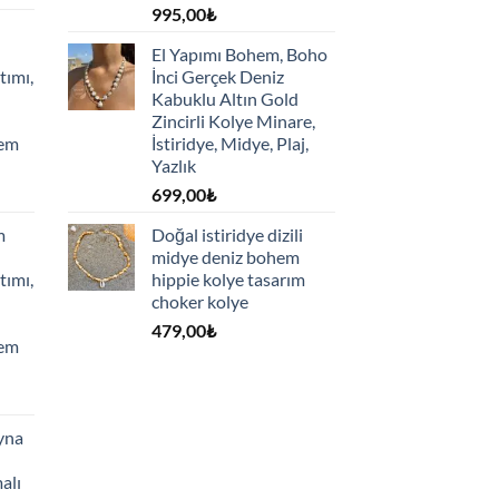
995,00
₺
El Yapımı Bohem, Boho
tımı,
İnci Gerçek Deniz
Kabuklu Altın Gold
Zincirli Kolye Minare,
hem
İstiridye, Midye, Plaj,
Yazlık
699,00
₺
m
Doğal istiridye dizili
midye deniz bohem
tımı,
hippie kolye tasarım
choker kolye
479,00
₺
hem
yna
alı