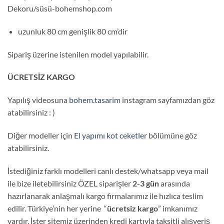
Dekoru/süsü-bohemshop.com
uzunluk 80 cm genişlik 80 cm’dir
Sipariş üzerine istenilen model yapılabilir.
ÜCRETSİZ KARGO
Yapılış videosuna
bohem.tasarim
instagram sayfamızdan göz
atabilirsiniz : )
Diğer modeller için
El yapımı kot ceketler
bölümüne göz
atabilirsiniz.
İstediğiniz farklı modelleri canlı destek/whatsapp veya mail
ile bize iletebilirsiniz ÖZEL siparişler
2-3 gün
arasında
hazırlanarak anlaşmalı kargo firmalarımız ile hızlıca teslim
edilir. Türkiye’nin her yerine “
ücretsiz kargo
” imkanımız
vardır. İster sitemiz üzerinden kredi kartıyla taksitli alışveriş