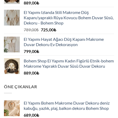
889,00
₺
El Yapımı Izlanda Stili Makrome Düş
Kapanı/yapraklı Rüya Kovucu Bohem Duvar Süsü,
Dekoru - Bohem Shop
Orijinal
Şu
789,00
₺
725,00
₺
fiyat:
andaki
El Yapımı Hayat Ağacı Düş Kapanı Makrome
789,00₺.
fiyat:
Duvar Dekoru Ev Dekorasyon
725,00₺.
799,00
₺
Bohem Shop El Yapımı Kadın Figürlü Etnik-bohem
Makrome Yapraklı Duvar Süsü Duvar Dekoru
889,00
₺
ÖNE ÇIKANLAR
El Yapımı Bohem Makrome Duvar Dekoru deniz
kabuğu, yazlık, plaj, balkon dekoru Bohem Shop
689,00
₺