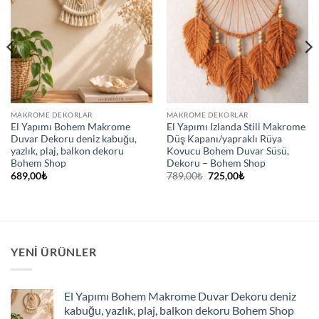
MAKROME DEKORLAR
MAKROME DEKORLAR
El Yapımı Bohem Makrome
El Yapımı Izlanda Stili Makrome
Duvar Dekoru deniz kabuğu,
Düş Kapanı/yapraklı Rüya
yazlık, plaj, balkon dekoru
Kovucu Bohem Duvar Süsü,
Bohem Shop
Dekoru – Bohem Shop
Orijinal
Şu
689,00
₺
789,00
₺
725,00
₺
fiyat:
andaki
789,00₺.
fiyat:
725,00₺.
YENI ÜRÜNLER
El Yapımı Bohem Makrome Duvar Dekoru deniz
kabuğu, yazlık, plaj, balkon dekoru Bohem Shop