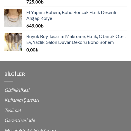
725,00
₺
El Yapımı Bohem, Boho Boncuk Etnik Desenli
Ahşap Kolye
649,00
₺
Büyük Boy Tasarım Makrome, Etnik, Otantik Otel,
Ev, Yazlık, Salon Duvar Dekoru Boho Bohem
0,00
₺
BILGILER
Gizlilik İlkesi
Kullanım Şartları
Teslimat
Garanti ve İade
Mesafeli Satış Sözleşmesi