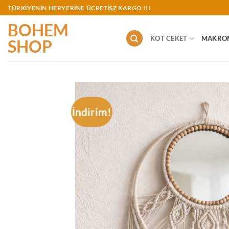
İçeriğe
TÜRKİYENİN HERYERİNE ÜCRETİSZ KARGO !!!
atla
BOHEM
KOT CEKET
MAKRO
SHOP
İndirim!