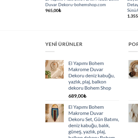
üya Kovucu Bohem
Duvar Dekoru-bohemshop.com
Detay
u – Bohem Shop
Süsü
965,00
₺
u
1.355
ndaki
yat:
25,00₺.
YENI ÜRÜNLER
PO
El Yapımı Bohem
Makrome Duvar
Dekoru deniz kabuğu,
yazlık, plaj, balkon
dekoru Bohem Shop
689,00
₺
El Yapımı Bohem
Makrome Duvar
Dekoru Set, Gün Batımı,
deniz kabuğu, balık,
güneş, yazlık, plaj,
balkon dekoru Bohem