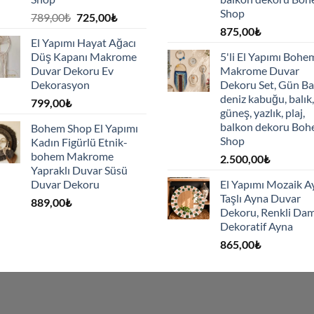
Shop
Orijinal
Şu
789,00
₺
725,00
₺
fiyat:
andaki
875,00
₺
El Yapımı Hayat Ağacı
789,00₺.
fiyat:
Düş Kapanı Makrome
5'li El Yapımı Bohe
725,00₺.
Duvar Dekoru Ev
Makrome Duvar
Dekorasyon
Dekoru Set, Gün Ba
deniz kabuğu, balık,
799,00
₺
güneş, yazlık, plaj,
balkon dekoru Bo
Bohem Shop El Yapımı
Shop
Kadın Figürlü Etnik-
bohem Makrome
2.500,00
₺
Yapraklı Duvar Süsü
Duvar Dekoru
El Yapımı Mozaik A
Taşlı Ayna Duvar
889,00
₺
Dekoru, Renkli Dam
Dekoratif Ayna
865,00
₺