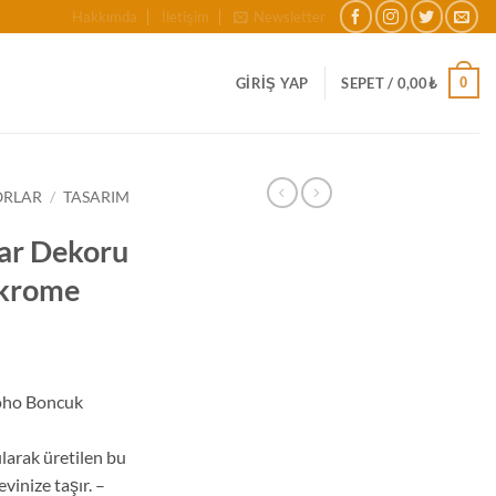
Hakkımda
İletişim
Newsletter
0
GIRIŞ YAP
SEPET /
0,00
₺
ORLAR
/
TASARIM
ar Dekoru
krome
u
daki
oho Boncuk
at:
9,00₺.
larak üretilen bu
vinize taşır. –