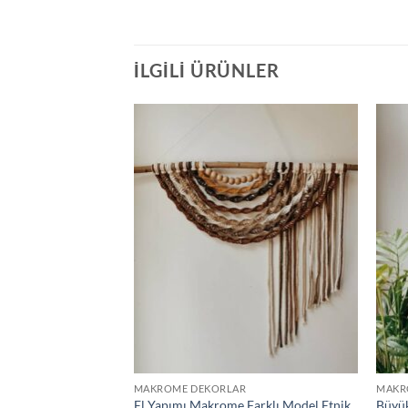
İLGILI ÜRÜNLER
R
MAKROME DEKORLAR
MAKR
Stili Makrome Düş
El Yapımı Makrome Farklı Model Etnik
Büyük