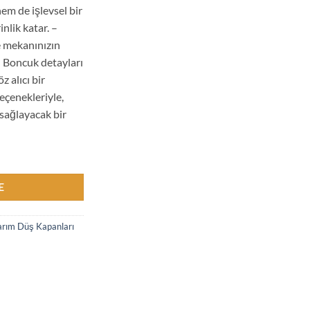
em de işlevsel bir
nlik katar. –
e mekanınızın
– Boncuk detayları
z alıcı bir
eçenekleriyle,
sağlayacak bir
E
arım Düş Kapanları