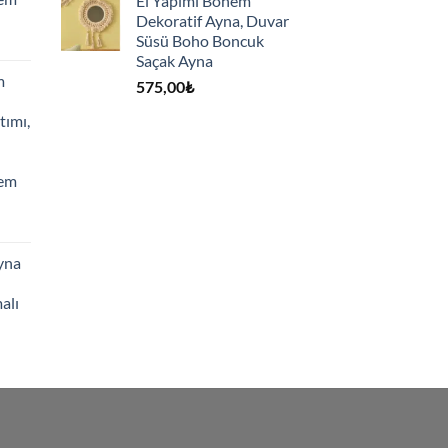
El Yapımı Bohem
Dekoratif Ayna, Duvar
Süsü Boho Boncuk
Saçak Ayna
m
575,00
₺
tımı,
hem
yna
alı