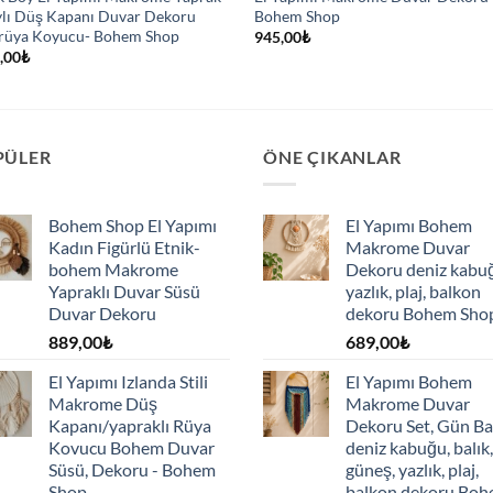
lı Düş Kapanı Duvar Dekoru
Bohem Shop
/rüya Koyucu- Bohem Shop
945,00
₺
,00
₺
PÜLER
ÖNE ÇIKANLAR
Bohem Shop El Yapımı
El Yapımı Bohem
Kadın Figürlü Etnik-
Makrome Duvar
bohem Makrome
Dekoru deniz kabu
Yapraklı Duvar Süsü
yazlık, plaj, balkon
Duvar Dekoru
dekoru Bohem Sho
889,00
₺
689,00
₺
El Yapımı Izlanda Stili
El Yapımı Bohem
Makrome Düş
Makrome Duvar
Kapanı/yapraklı Rüya
Dekoru Set, Gün Ba
Kovucu Bohem Duvar
deniz kabuğu, balık,
Süsü, Dekoru - Bohem
güneş, yazlık, plaj,
Shop
balkon dekoru Bo