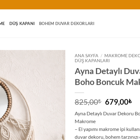
ME
DÜŞ KAPANI
BOHEM DUVAR DEKORLARI
ANA SAYFA
/
MAKROME DEK
DÜŞ KAPANLARI
Ayna Detaylı Duv
Boho Boncuk Ma
Orijinal
Ş
825,00
679,00
₺
₺
fiyat:
an
Ayna Detaylı Duvar Dekoru B
825,00₺.
fiy
Makrome
67
– El yapımı makrome ipi kullanı
duvar dekoru, bohem tarzınızı e