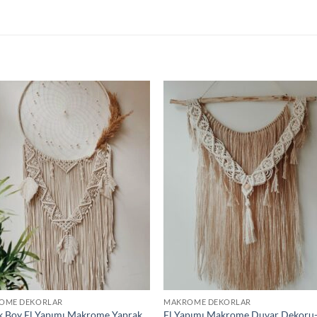
OME DEKORLAR
MAKROME DEKORLAR
 Boy El Yapımı Makrome Yaprak
El Yapımı Makrome Duvar Dekoru