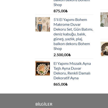
Shop
875,00
₺
5'li El Yapımı Bohem
Makrome Duvar
Dekoru Set, Gün Batımı,
deniz kabuğu, balık,
güneş, yazlık, plaj,
balkon dekoru Bohem
Shop
2.500,00
₺
El Yapımı Mozaik Ayna
Taşlı Ayna Duvar
Dekoru, Renkli Damalı
Dekoratif Ayna
865,00
₺
BILGILER