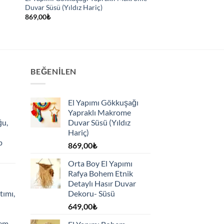
Duvar Süsü (Yıldız Hariç)
869,00
₺
BEĞENILEN
El Yapımı Gökkuşağı
Yapraklı Makrome
ğu,
Duvar Süsü (Yıldız
Hariç)
p
869,00
₺
Orta Boy El Yapımı
Rafya Bohem Etnik
Detaylı Hasır Duvar
tımı,
Dekoru- Süsü
649,00
₺
hem