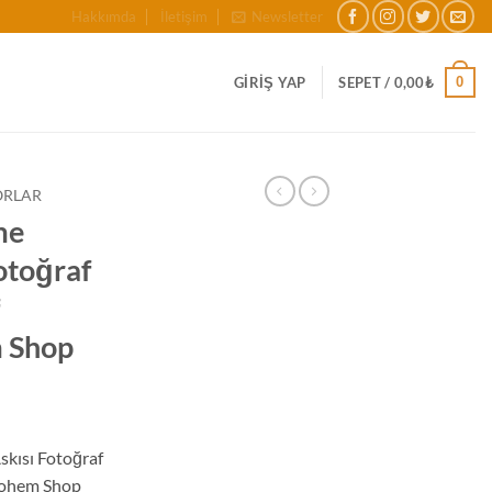
Hakkımda
İletişim
Newsletter
0
GIRIŞ YAP
SEPET /
0,00
₺
ORLAR
me
otoğraf
m Shop
skısı Fotoğraf
Bohem Shop