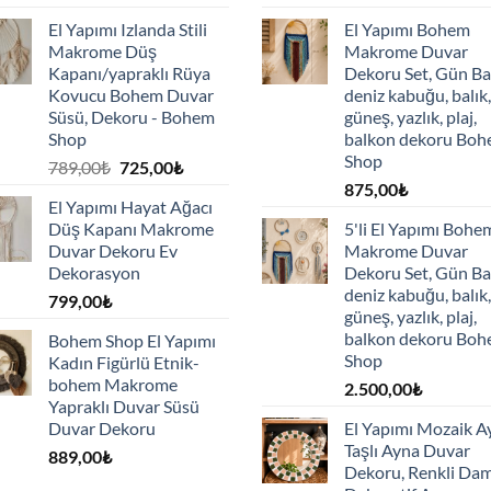
El Yapımı Izlanda Stili
El Yapımı Bohem
Makrome Düş
Makrome Duvar
Kapanı/yapraklı Rüya
Dekoru Set, Gün Ba
Kovucu Bohem Duvar
deniz kabuğu, balık,
Süsü, Dekoru - Bohem
güneş, yazlık, plaj,
Shop
balkon dekoru Bo
Shop
Orijinal
Şu
789,00
₺
725,00
₺
fiyat:
andaki
875,00
₺
El Yapımı Hayat Ağacı
789,00₺.
fiyat:
Düş Kapanı Makrome
5'li El Yapımı Bohe
725,00₺.
Duvar Dekoru Ev
Makrome Duvar
Dekorasyon
Dekoru Set, Gün Ba
deniz kabuğu, balık,
799,00
₺
güneş, yazlık, plaj,
balkon dekoru Bo
Bohem Shop El Yapımı
Shop
Kadın Figürlü Etnik-
bohem Makrome
2.500,00
₺
Yapraklı Duvar Süsü
Duvar Dekoru
El Yapımı Mozaik A
Taşlı Ayna Duvar
889,00
₺
Dekoru, Renkli Dam