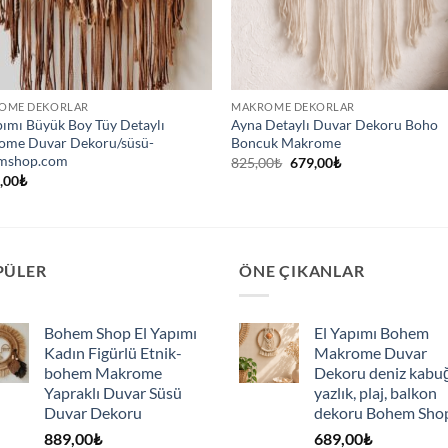
OME DEKORLAR
MAKROME DEKORLAR
pımı Büyük Boy Tüy Detaylı
Ayna Detaylı Duvar Dekoru Boho
ome Duvar Dekoru/süsü-
Boncuk Makrome
mshop.com
Orijinal
Şu
825,00
₺
679,00
₺
fiyat:
andaki
,00
₺
825,00₺.
fiyat:
679,00₺.
PÜLER
ÖNE ÇIKANLAR
Bohem Shop El Yapımı
El Yapımı Bohem
Kadın Figürlü Etnik-
Makrome Duvar
bohem Makrome
Dekoru deniz kabu
Yapraklı Duvar Süsü
yazlık, plaj, balkon
Duvar Dekoru
dekoru Bohem Sho
889,00
₺
689,00
₺