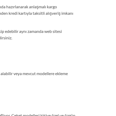
nda hazırlanarak anlaşmalı kargo
nden kredi kartıyla taksitli alışveriş imkanı
ip edebilir aynı zamanda web sitesi
rsiniz.
yat alabilir veya mevcut modellere ekleme
iyor. Ceket modelleri kişiye özel ve özgün