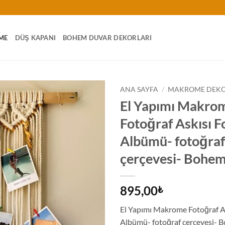
ME
DÜŞ KAPANI
BOHEM DUVAR DEKORLARI
ANA SAYFA
/
MAKROME DEK
El Yapımı Makro
Fotoğraf Askısı F
Albümü- fotoğraf
çerçevesi- Bohe
895,00
₺
El Yapımı Makrome Fotoğraf A
Albümü- fotoğraf çerçevesi- 