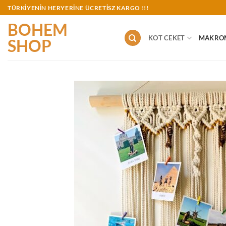
İçeriğe
TÜRKİYENİN HERYERİNE ÜCRETİSZ KARGO !!!
atla
BOHEM
KOT CEKET
MAKRO
SHOP