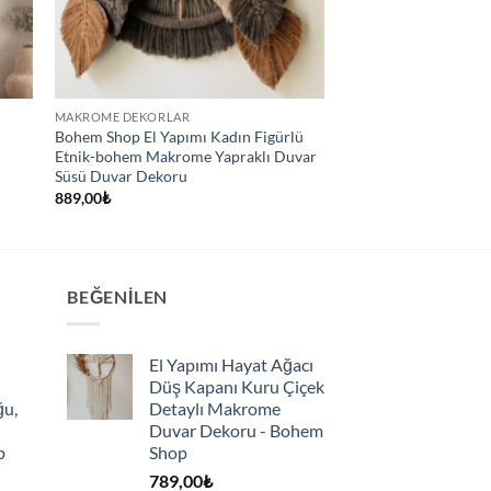
MAKROME DEKORLAR
Bohem Shop El Yapımı Kadın Figürlü
Etnik-bohem Makrome Yapraklı Duvar
Süsü Duvar Dekoru
889,00
₺
BEĞENILEN
El Yapımı Hayat Ağacı
Düş Kapanı Kuru Çiçek
ğu,
Detaylı Makrome
Duvar Dekoru - Bohem
p
Shop
789,00
₺