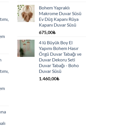
Bohem Yapraklı
Makrome Duvar Süsü
tımı,
Ev Düş Kapanı Rüya
Kapanı Duvar Süsü
675,00
₺
hem
4 lü Büyük Boy El
Yapımı Bohem Hasır
Örgü Duvar Tabağı ve
m
Duvar Dekoru Seti
Duvar Tabağı - Boho
tımı,
Duvar Süsü
1.460,00
₺
hem
yna
alı