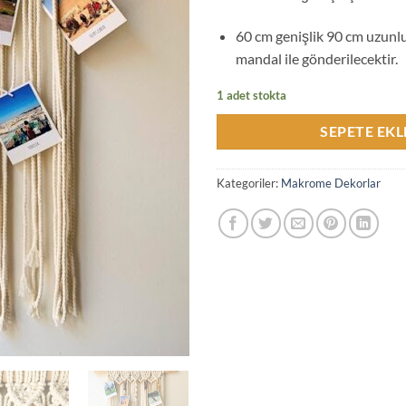
60 cm genişlik 90 cm uzunlu
mandal ile gönderilecektir.
1 adet stokta
SEPETE EKL
Kategoriler:
Makrome Dekorlar