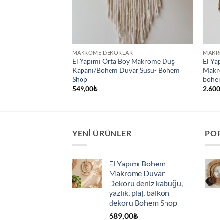
R
MAKROME DEKORLAR
MAKR
oy Hayat Ağacı
El Yapımı Orta Boy Makrome Düş
El Ya
koru/süsü-
Kapanı/Bohem Duvar Süsü- Bohem
Makr
Shop
bohe
549,00
₺
2.600
YENI ÜRÜNLER
PO
El Yapımı Bohem
Makrome Duvar
Dekoru deniz kabuğu,
yazlık, plaj, balkon
dekoru Bohem Shop
689,00
₺