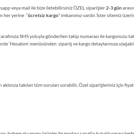
sapp veya mail ile bize iletebilirsiniz ÖZEL siparişler
2-3 gün
arası
nin her yerine “
ücretsiz kargo
” imkanımız vardır. İster sitemiz üzeri
tarafınıza SMS yoluyla gönderilen takip numarası ile kargonuzu tak
lerde ‘Hesabım’ menüsünden sipariş ve kargo detaylarınıza ulaşabili
aklınıza takılan tüm soruları sorabilir, Özel siparişleriniz için fi
, bohem el yapımı ürünler ile modayı sanatla buluşturmayı hedefl