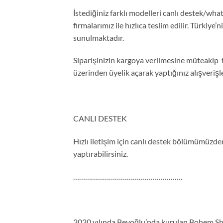
İstediğiniz farklı modelleri canlı destek/what
firmalarımız ile hızlıca teslim edilir. Türkiye’
sunulmaktadır.
Siparişinizin kargoya verilmesine müteakip 
üzerinden üyelik açarak yaptığınız alışveriş
CANLI DESTEK
Hızlı iletişim için canlı destek bölümümüzden 
yaptırabilirsiniz.
……………………………………………….
2020 yılında Beyoğlu’nda kurulan Bohem Shop