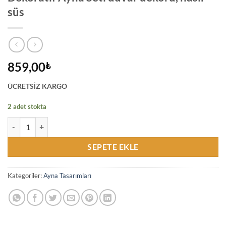
süs
859,00
₺
ÜCRETSİZ KARGO
2 adet stokta
2'li El Yapımı Püsküllü Bohem Bono Dekoratif Ayna Seti duvar dekoru, 
SEPETE EKLE
Kategoriler:
Ayna Tasarımları