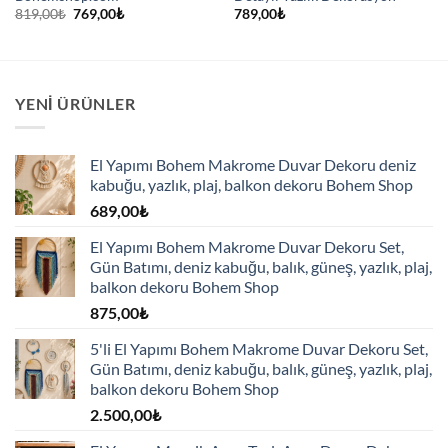
Orijinal
Şu
819,00
₺
769,00
₺
789,00
₺
fiyat:
andaki
819,00₺.
fiyat:
769,00₺.
YENI ÜRÜNLER
El Yapımı Bohem Makrome Duvar Dekoru deniz
kabuğu, yazlık, plaj, balkon dekoru Bohem Shop
689,00
₺
El Yapımı Bohem Makrome Duvar Dekoru Set,
Gün Batımı, deniz kabuğu, balık, güneş, yazlık, plaj,
balkon dekoru Bohem Shop
875,00
₺
5'li El Yapımı Bohem Makrome Duvar Dekoru Set,
Gün Batımı, deniz kabuğu, balık, güneş, yazlık, plaj,
balkon dekoru Bohem Shop
2.500,00
₺