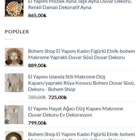
El Yapımı Mozaik Ayna Taşlı Ayna Duvar Dekoru,
Renkli Damalı Dekoratif Ayna
865,00
₺
POPÜLER
Bohem Shop El Yapımı Kadın Figürlü Etnik-bohem
Makrome Yapraklı Duvar Süsü Duvar Dekoru
889,00
₺
El Yapımı Izlanda Stili Makrome Düş
Kapanı/yapraklı Rüya Kovucu Bohem Duvar Süsü,
Dekoru - Bohem Shop
Orijinal
Şu
789,00
₺
725,00
₺
fiyat:
andaki
El Yapımı Hayat Ağacı Düş Kapanı Makrome
789,00₺.
fiyat:
Duvar Dekoru Ev Dekorasyon
725,00₺.
799,00
₺
Bohem Shop El Yapımı Kadın Figürlü Etnik-bohem