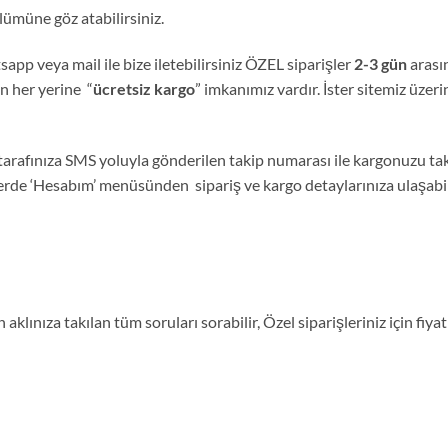
ümüne göz atabilirsiniz.
sapp veya mail ile bize iletebilirsiniz ÖZEL siparişler
2-3 gün
arası
nin her yerine “
ücretsiz kargo
” imkanımız vardır. İster sitemiz üzeri
tarafınıza SMS yoluyla gönderilen takip numarası ile kargonuzu tak
lerde ‘Hesabım’ menüsünden sipariş ve kargo detaylarınıza ulaşabili
aklınıza takılan tüm soruları sorabilir, Özel siparişleriniz için fi