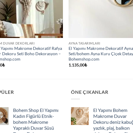
M DUVAR DEKORLARI
AYNA TASARIMLARI
El Yapımı Makrome Dekoratif Rafya
El Yapımı Makrome Dekoratif Ayn
 Dekoru Seti Boho Dekorasyon –
Seti/bohem Ayna Kuru Çiçek Detay
mshop.com
Bohemshop.com
00
₺
1.135,00
₺
PÜLER
ÖNE ÇIKANLAR
Bohem Shop El Yapımı
El Yapımı Bohem
Kadın Figürlü Etnik-
Makrome Duvar
bohem Makrome
Dekoru deniz kabu
Yapraklı Duvar Süsü
yazlık, plaj, balkon