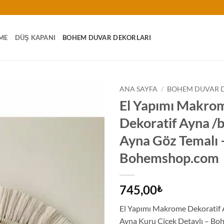
ME
DÜŞ KAPANI
BOHEM DUVAR DEKORLARI
ANA SAYFA
/
BOHEM DUVAR 
El Yapımı Makro
Dekoratif Ayna 
Ayna Göz Temalı 
Bohemshop.com
745,00
₺
El Yapımı Makrome Dekoratif
Ayna Kuru Çiçek Detaylı – B