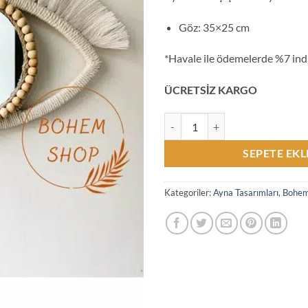
Göz: 35×25 cm
*Havale ile ödemelerde %7 ind
ÜCRETSİZ KARGO
El Yapımı Makrome Dekoratif Ay
SEPETE EKL
Kategoriler:
Ayna Tasarımları
,
Bohem