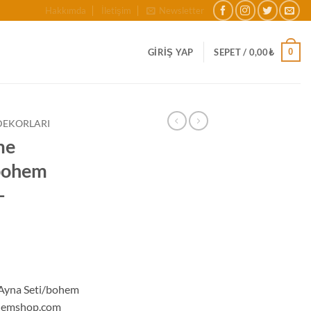
Hakkımda
İletişim
Newsletter
0
GIRIŞ YAP
SEPET /
0,00
₺
DEKORLARI
me
/bohem
–
 Ayna Seti/bohem
ohemshop.com