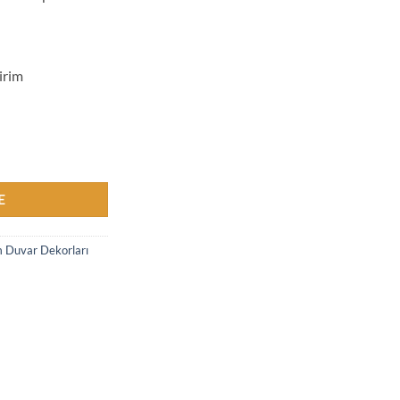
irim
na /bohem Ayna Göz Temalı - Bohemshop.com adet
E
 Duvar Dekorları