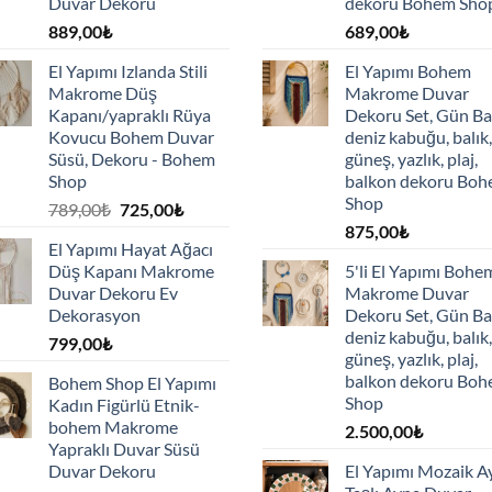
Duvar Dekoru
dekoru Bohem Sho
889,00
₺
689,00
₺
El Yapımı Izlanda Stili
El Yapımı Bohem
Makrome Düş
Makrome Duvar
Kapanı/yapraklı Rüya
Dekoru Set, Gün Ba
Kovucu Bohem Duvar
deniz kabuğu, balık,
Süsü, Dekoru - Bohem
güneş, yazlık, plaj,
Shop
balkon dekoru Bo
Shop
Orijinal
Şu
789,00
₺
725,00
₺
fiyat:
andaki
875,00
₺
El Yapımı Hayat Ağacı
789,00₺.
fiyat:
Düş Kapanı Makrome
5'li El Yapımı Bohe
725,00₺.
Duvar Dekoru Ev
Makrome Duvar
Dekorasyon
Dekoru Set, Gün Ba
deniz kabuğu, balık,
799,00
₺
güneş, yazlık, plaj,
balkon dekoru Bo
Bohem Shop El Yapımı
Shop
Kadın Figürlü Etnik-
bohem Makrome
2.500,00
₺
Yapraklı Duvar Süsü
Duvar Dekoru
El Yapımı Mozaik A