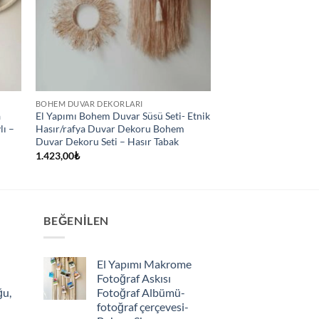
BOHEM DUVAR DEKORLARI
a
El Yapımı Bohem Duvar Süsü Seti- Etnik
lı –
Hasır/rafya Duvar Dekoru Bohem
Duvar Dekoru Seti – Hasır Tabak
1.423,00
₺
BEĞENILEN
El Yapımı Makrome
Fotoğraf Askısı
ğu,
Fotoğraf Albümü-
fotoğraf çerçevesi-