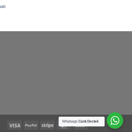
alı
Whatsapp
Canlı Destek
Visa
PayPal
Stripe
MasterCard
Cash
On