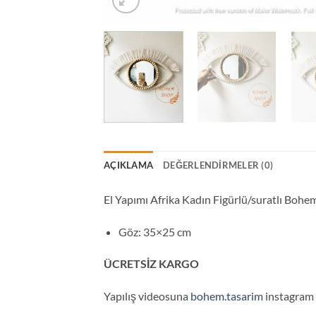
AÇIKLAMA
DEĞERLENDIRMELER (0)
El Yapımı Afrika Kadın Figürlü/suratlı B
Göz: 35×25 cm
ÜCRETSİZ KARGO
Yapılış videosuna
bohem.tasarim
instagram s