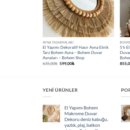
RLARI
AYNA TASARIMLARI
BOHE
fya Göz Temalı
El Yapımı Dekoratif Hasır Ayna Etnik
5’lı 
/dekoru –
Tarz Bohem Ayna – Bohem Duvar
Duvar
Aynaları – Bohem Shop
Bohe
Orijinal
Şu
635,00
₺
599,00
₺
855,
fiyat:
andaki
635,00₺.
fiyat:
599,00₺.
YENI ÜRÜNLER
PO
El Yapımı Bohem
Makrome Duvar
Dekoru deniz kabuğu,
yazlık, plaj, balkon