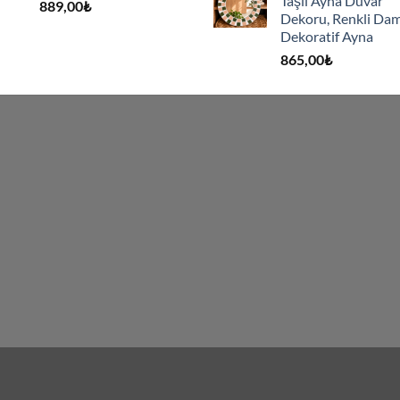
Taşlı Ayna Duvar
889,00
₺
Dekoru, Renkli Dam
Dekoratif Ayna
865,00
₺