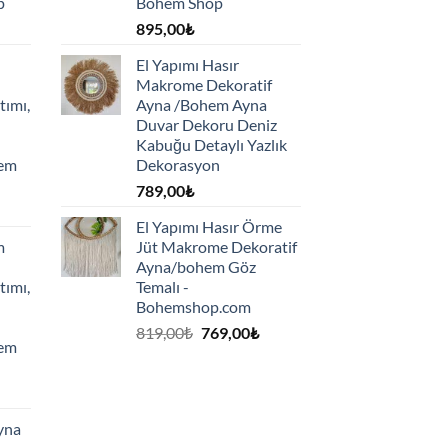
p
Bohem Shop
895,00
₺
El Yapımı Hasır
Makrome Dekoratif
tımı,
Ayna /Bohem Ayna
Duvar Dekoru Deniz
Kabuğu Detaylı Yazlık
hem
Dekorasyon
789,00
₺
El Yapımı Hasır Örme
m
Jüt Makrome Dekoratif
Ayna/bohem Göz
tımı,
Temalı -
Bohemshop.com
Orijinal
Şu
819,00
₺
769,00
₺
hem
fiyat:
andaki
819,00₺.
fiyat:
769,00₺.
yna