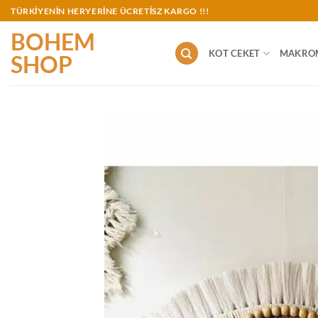
İçeriğe
TÜRKİYENİN HERYERİNE ÜCRETİSZ KARGO !!!
atla
BOHEM
KOT CEKET
MAKRO
SHOP