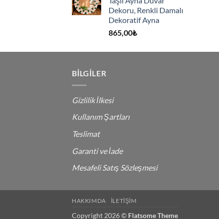
Taşlı Ayna Duvar
Dekoru, Renkli Damalı
Dekoratif Ayna
865,00
₺
BILGILER
Gizlilik İlkesi
Kullanım Şartları
Teslimat
Garanti ve İade
Mesafeli Satış Sözleşmesi
HAKKIMDA
İLETIŞIM
Copyright 2026 ©
Flatsome Theme