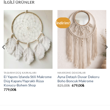
İLGILI ÜRÜNLER
İndirim!
TASARIM DÜŞ KAPANLARI
MAKROME DEKORLAR
El Yapımı İzlanda Stili Makrome
Ayna Detaylı Duvar Dekoru
Düş Kapanı/Yapraklı Rüya
Boho Boncuk Makrome
Kovucu-Bohem Shop
Orijinal
Şu
825,00
₺
679,00
₺
fiyat:
andaki
779,00
₺
825,00₺.
fiyat:
679,00₺.