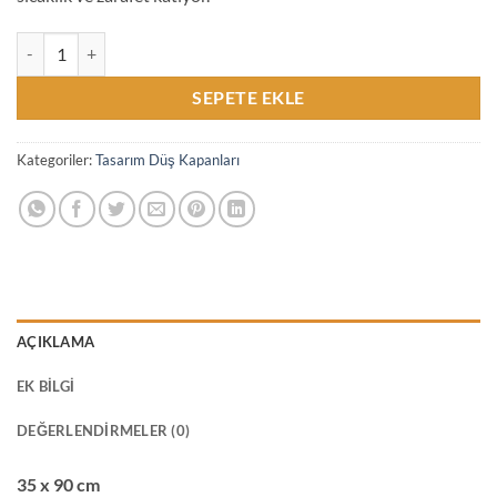
Sunset Okyanus Deniz Temalı Makrome İstiridye Bohem Duvar Süsü 
SEPETE EKLE
Kategoriler:
Tasarım Düş Kapanları
AÇIKLAMA
EK BILGI
DEĞERLENDIRMELER (0)
35 x 90 cm