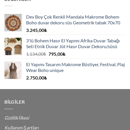
Dev Boy Çok Renkli Mandala Makrome Bohem
Boho duvar dekoru süs Geometrik tabak 70x70
3.245,00
₺
3'lü Bohem Hasır El Yapımı Afrika Duvar Tabağı
Seti Etnik Duvar Jüt Hasır Duvar Dekoru/süsü
Orijinal
Şu
1.134,00
₺
795,00
₺
fiyat:
andaki
El Yapımı Tasarım Makrome Büstiyer, Festival, Plaj
1.134,00₺.
fiyat:
Wear Boho unique
795,00₺.
2.750,00
₺
BILGILER
Gizlilik İlkesi
Kullanım Şartları