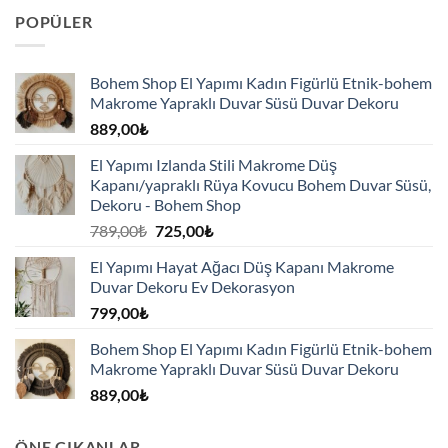
POPÜLER
Bohem Shop El Yapımı Kadın Figürlü Etnik-bohem
Makrome Yapraklı Duvar Süsü Duvar Dekoru
889,00
₺
El Yapımı Izlanda Stili Makrome Düş
Kapanı/yapraklı Rüya Kovucu Bohem Duvar Süsü,
Dekoru - Bohem Shop
Orijinal
Şu
789,00
₺
725,00
₺
fiyat:
andaki
El Yapımı Hayat Ağacı Düş Kapanı Makrome
789,00₺.
fiyat:
Duvar Dekoru Ev Dekorasyon
725,00₺.
799,00
₺
Bohem Shop El Yapımı Kadın Figürlü Etnik-bohem
Makrome Yapraklı Duvar Süsü Duvar Dekoru
889,00
₺
ÖNE ÇIKANLAR