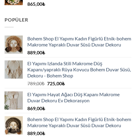
865,00
₺
POPÜLER
Bohem Shop El Yapımı Kadın Figürlü Etnik-bohem
Makrome Yapraklı Duvar Süsü Duvar Dekoru
889,00
₺
El Yapımı Izlanda Stili Makrome Düş
Kapanı/yapraklı Rüya Kovucu Bohem Duvar Süsü,
Dekoru - Bohem Shop
Orijinal
Şu
789,00
₺
725,00
₺
fiyat:
andaki
El Yapımı Hayat Ağacı Düş Kapanı Makrome
789,00₺.
fiyat:
Duvar Dekoru Ev Dekorasyon
725,00₺.
869,00
₺
Bohem Shop El Yapımı Kadın Figürlü Etnik-bohem
Makrome Yapraklı Duvar Süsü Duvar Dekoru
889,00
₺