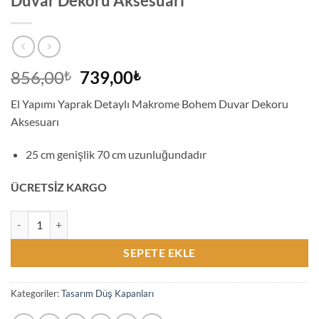
Duvar Dekoru Aksesuarı
Orijinal
Şu
856,00
739,00
₺
₺
fiyat:
andaki
El Yapımı Yaprak Detaylı Makrome Bohem Duvar Dekoru
856,00₺.
fiyat:
Aksesuarı
739,00₺.
25 cm genişlik 70 cm uzunluğundadır
ÜCRETSİZ KARGO
El Yapımı Yaprak Detaylı Makrome Bohem Duvar Dekoru Aksesuarı a
SEPETE EKLE
Kategoriler:
Tasarım Düş Kapanları