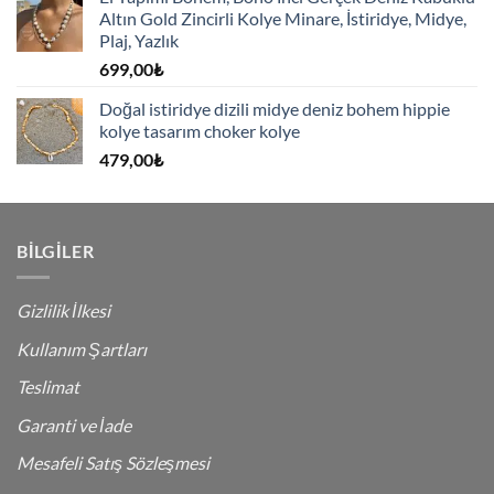
Altın Gold Zincirli Kolye Minare, İstiridye, Midye,
Plaj, Yazlık
699,00
₺
Doğal istiridye dizili midye deniz bohem hippie
kolye tasarım choker kolye
479,00
₺
BILGILER
Gizlilik İlkesi
Kullanım Şartları
Teslimat
Garanti ve İade
Mesafeli Satış Sözleşmesi