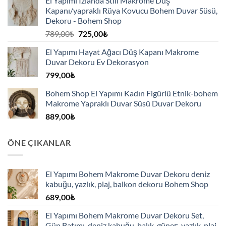
El Yapımı Izlanda Stili Makrome Düş
Kapanı/yapraklı Rüya Kovucu Bohem Duvar Süsü,
Dekoru - Bohem Shop
Orijinal
Şu
789,00
₺
725,00
₺
fiyat:
andaki
El Yapımı Hayat Ağacı Düş Kapanı Makrome
789,00₺.
fiyat:
Duvar Dekoru Ev Dekorasyon
725,00₺.
799,00
₺
Bohem Shop El Yapımı Kadın Figürlü Etnik-bohem
Makrome Yapraklı Duvar Süsü Duvar Dekoru
889,00
₺
ÖNE ÇIKANLAR
El Yapımı Bohem Makrome Duvar Dekoru deniz
kabuğu, yazlık, plaj, balkon dekoru Bohem Shop
689,00
₺
El Yapımı Bohem Makrome Duvar Dekoru Set,
Gün Batımı, deniz kabuğu, balık, güneş, yazlık, plaj,