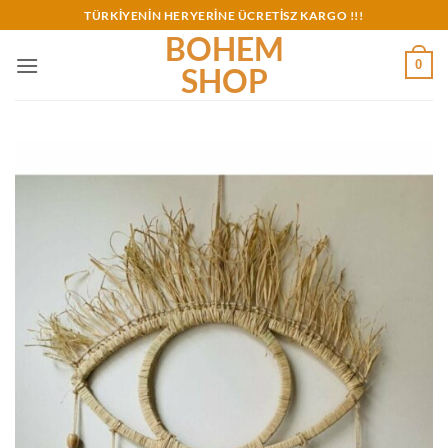
İçeriğe
TÜRKİYENİN HERYERİNE ÜCRETİSZ KARGO !!!
atla
BOHEM
0
SHOP