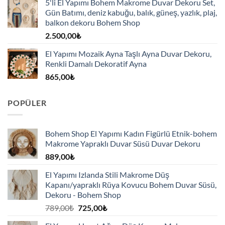
5'li El Yapımı Bohem Makrome Duvar Dekoru Set,
Gün Batımı, deniz kabuğu, balık, güneş, yazlık, plaj,
balkon dekoru Bohem Shop
2.500,00
₺
El Yapımı Mozaik Ayna Taşlı Ayna Duvar Dekoru,
Renkli Damalı Dekoratif Ayna
865,00
₺
POPÜLER
Bohem Shop El Yapımı Kadın Figürlü Etnik-bohem
Makrome Yapraklı Duvar Süsü Duvar Dekoru
889,00
₺
El Yapımı Izlanda Stili Makrome Düş
Kapanı/yapraklı Rüya Kovucu Bohem Duvar Süsü,
Dekoru - Bohem Shop
Orijinal
Şu
789,00
₺
725,00
₺
fiyat:
andaki