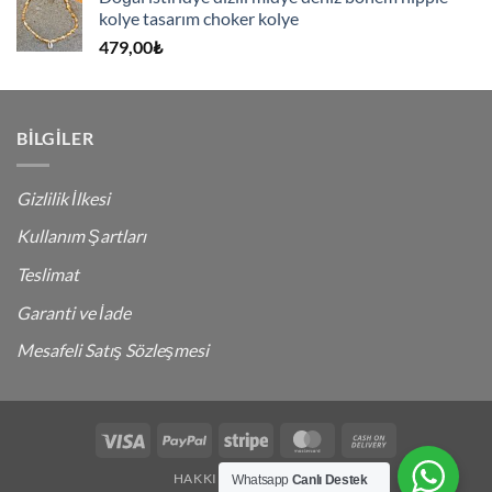
kolye tasarım choker kolye
479,00
₺
BILGILER
Gizlilik İlkesi
Kullanım Şartları
Teslimat
Garanti ve İade
Mesafeli Satış Sözleşmesi
Visa
PayPal
Stripe
MasterCard
Cash
On
HAKKIMDA
İLETIŞIM
Whatsapp
Canlı Destek
Delivery