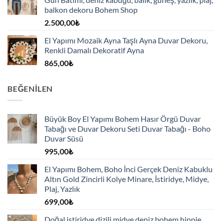
balkon dekoru Bohem Shop
2.500,00
₺
El Yapımı Mozaik Ayna Taşlı Ayna Duvar Dekoru,
Renkli Damalı Dekoratif Ayna
865,00
₺
BEĞENILEN
Büyük Boy El Yapımı Bohem Hasır Örgü Duvar
Tabağı ve Duvar Dekoru Seti Duvar Tabağı - Boho
Duvar Süsü
995,00
₺
El Yapımı Bohem, Boho İnci Gerçek Deniz Kabuklu
Altın Gold Zincirli Kolye Minare, İstiridye, Midye,
Plaj, Yazlık
699,00
₺
Doğal istiridye dizili midye deniz bohem hippie