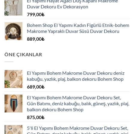
El Yapımı Hayat Ağacı Düş Kapanı Makrome
789,00₺.
fiyat:
Duvar Dekoru Ev Dekorasyon
725,00₺.
799,00
₺
Bohem Shop El Yapımı Kadın Figürlü Etnik-bohem
Makrome Yapraklı Duvar Süsü Duvar Dekoru
889,00
₺
ÖNE ÇIKANLAR
El Yapımı Bohem Makrome Duvar Dekoru deniz
kabuğu, yazlık, plaj, balkon dekoru Bohem Shop
689,00
₺
El Yapımı Bohem Makrome Duvar Dekoru Set,
Gün Batımı, deniz kabuğu, balık, güneş, yazlık, plaj,
balkon dekoru Bohem Shop
875,00
₺
5'li El Yapımı Bohem Makrome Duvar Dekoru Set,
Gün Batımı, deniz kabuğu, balık, güneş, yazlık, plaj,