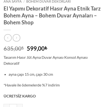
ANA SAYFA
/
BOHEM DUVAR DEKORLARI
El Yapımı Dekoratif Hasır Ayna Etnik Tarz
Bohem Ayna – Bohem Duvar Aynaları –
Bohem Shop
Orijinal
Şu
635,00
599,00
₺
₺
fiyat:
andaki
Tasarım Hasır Jüt Ayna Duvar Aynası Konsol Aynası
635,00₺.
fiyat:
Dekoratif
599,00₺.
ayna çapı 15 cm, çapı 30 cm
*Havale ile ödemelerde %7 indirim
ÜCRETSİZ KARGO
El Yapımı Dekoratif Hasır Ayna Etnik Tarz Bohem Ayna - Bohem Duvar