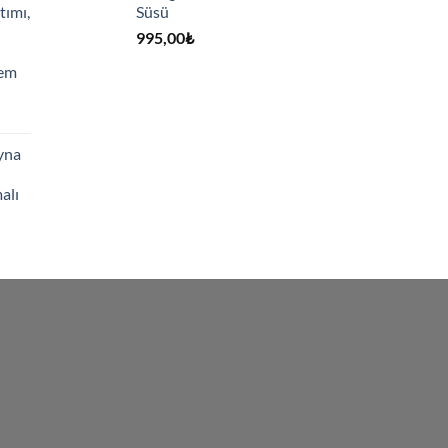
tımı,
Süsü
995,00
₺
hem
yna
alı