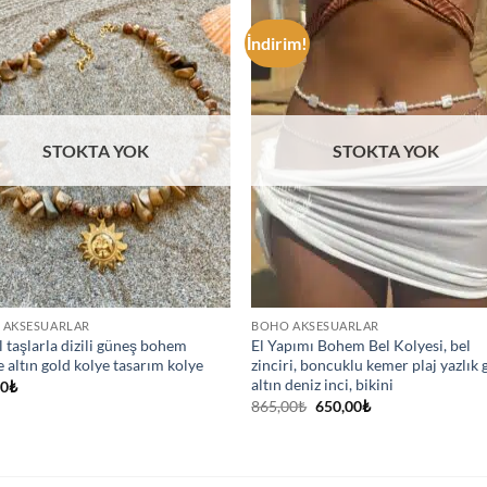
İndirim!
STOKTA YOK
STOKTA YOK
 AKSESUARLAR
BOHO AKSESUARLAR
 taşlarla dizili güneş bohem
El Yapımı Bohem Bel Kolyesi, bel
e altın gold kolye tasarım kolye
zinciri, boncuklu kemer plaj yazlık 
altın deniz inci, bikini
00
₺
Orijinal
Şu
865,00
₺
650,00
₺
fiyat:
andaki
865,00₺.
fiyat:
650,00₺.