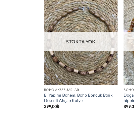
STOKTA YOK
BOHO AKSESUARLAR
BOHO
mı Bohem, Boho İnci
El Yapımı Bohem, Boho Boncuk Etnik
Doğal
lu Altın Gold
Desenli Ahşap Kolye
hippi
e, İstiridye, Midye,
399,00
₺
899,