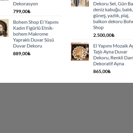
Dekorasyon
Dekoru Set, Gün Ba
deniz kabuğu, balık,
799,00
₺
güneş, yazlık, plaj,
balkon dekoru Bo
Bohem Shop El Yapımı
Shop
Kadın Figürlü Etnik-
bohem Makrome
2.500,00
₺
Yapraklı Duvar Süsü
Duvar Dekoru
El Yapımı Mozaik A
Taşlı Ayna Duvar
889,00
₺
Dekoru, Renkli Dam
Dekoratif Ayna
865,00
₺