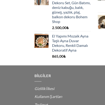
Dekoru Set, Gün Batımı,
deniz kabuğu, balık,
güneş, yazlık, plaj,
balkon dekoru Bohem
Shop
2.500,00
₺
El Yapımı Mozaik Ayna
Taşlı Ayna Duvar
Dekoru, Renkli Damalı
Dekoratif Ayna
865,00
₺
BILGILER
Gizlilik İlkesi
Kullanım Şartları
Teslimat