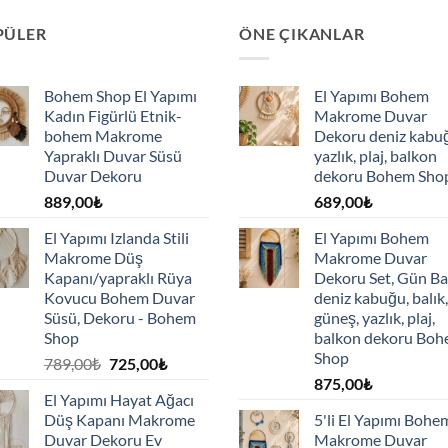
PÜLER
ÖNE ÇIKANLAR
Bohem Shop El Yapımı
El Yapımı Bohem
Kadın Figürlü Etnik-
Makrome Duvar
bohem Makrome
Dekoru deniz kabu
Yapraklı Duvar Süsü
yazlık, plaj, balkon
Duvar Dekoru
dekoru Bohem Sho
889,00
₺
689,00
₺
El Yapımı Izlanda Stili
El Yapımı Bohem
Makrome Düş
Makrome Duvar
Kapanı/yapraklı Rüya
Dekoru Set, Gün Ba
Kovucu Bohem Duvar
deniz kabuğu, balık,
Süsü, Dekoru - Bohem
güneş, yazlık, plaj,
Shop
balkon dekoru Bo
Shop
Orijinal
Şu
789,00
₺
725,00
₺
fiyat:
andaki
875,00
₺
El Yapımı Hayat Ağacı
789,00₺.
fiyat:
Düş Kapanı Makrome
5'li El Yapımı Bohe
725,00₺.
Duvar Dekoru Ev
Makrome Duvar