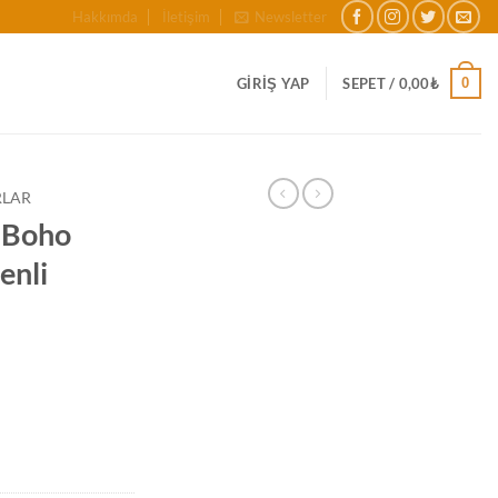
Hakkımda
İletişim
Newsletter
0
GIRIŞ YAP
SEPET /
0,00
₺
RLAR
 Boho
enli