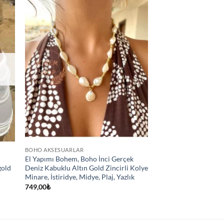
BOHO AKSESUARLAR
El Yapımı Bohem, Boho İnci Gerçek
gold
Deniz Kabuklu Altın Gold Zincirli Kolye
Minare, İstiridye, Midye, Plaj, Yazlık
749,00
₺