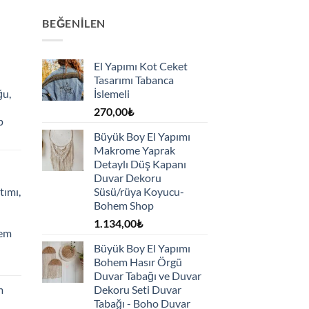
BEĞENILEN
El Yapımı Kot Ceket
Tasarımı Tabanca
ğu,
İslemeli
270,00
₺
p
Büyük Boy El Yapımı
Makrome Yaprak
Detaylı Düş Kapanı
Duvar Dekoru
tımı,
Süsü/rüya Koyucu-
Bohem Shop
1.134,00
₺
hem
Büyük Boy El Yapımı
Bohem Hasır Örgü
Duvar Tabağı ve Duvar
m
Dekoru Seti Duvar
Tabağı - Boho Duvar