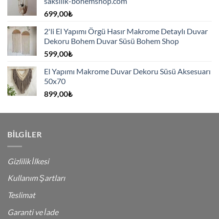
saksılık-bohemshop.com
699,00
₺
2'li El Yapımı Örgü Hasır Makrome Detaylı Duvar
Dekoru Bohem Duvar Süsü Bohem Shop
599,00
₺
El Yapımı Makrome Duvar Dekoru Süsü Aksesuarı
50x70
899,00
₺
BILGILER
Gizlilik İlkesi
Kullanım Şartları
Teslimat
Garanti ve İade