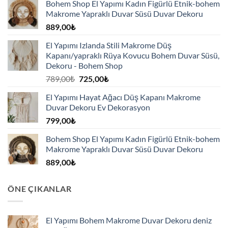
Bohem Shop El Yapımı Kadın Figürlü Etnik-bohem
Makrome Yapraklı Duvar Süsü Duvar Dekoru
889,00
₺
El Yapımı Izlanda Stili Makrome Düş
Kapanı/yapraklı Rüya Kovucu Bohem Duvar Süsü,
Dekoru - Bohem Shop
Orijinal
Şu
789,00
₺
725,00
₺
fiyat:
andaki
El Yapımı Hayat Ağacı Düş Kapanı Makrome
789,00₺.
fiyat:
Duvar Dekoru Ev Dekorasyon
725,00₺.
799,00
₺
Bohem Shop El Yapımı Kadın Figürlü Etnik-bohem
Makrome Yapraklı Duvar Süsü Duvar Dekoru
889,00
₺
ÖNE ÇIKANLAR
El Yapımı Bohem Makrome Duvar Dekoru deniz