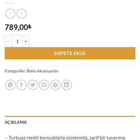
789,00
₺
Turkuaz Bohem Bel Kolyesi zinciri, boncuklu kemer plaj yazlık gold altı
SEPETE EKLE
Kategoriler:
Boho Aksesuarlar
AÇIKLAMA
– Turkuaz renkli boncuklarla süslenmiş, zarif bir tasarıma