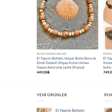
TA YOK
BOHO AKSESUARLAR
BOHO
li güneş bohem
El Yapımı Bohem, leopar Boho Boncuk
El Ya
olye tasarım kolye
Etnik Desenli Ahşap Kolye Unisex
Kolye
hippie deniz plaj yazlık (Kopya)
boho
449,00
₺
749,
YENI ÜRÜNLER
PO
El Yapımı Bohem