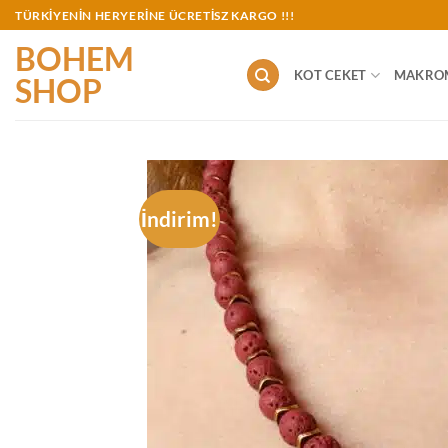
İçeriğe
TÜRKİYENİN HERYERİNE ÜCRETİSZ KARGO !!!
atla
BOHEM
KOT CEKET
MAKRO
SHOP
İndirim!