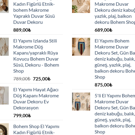
Kadın Figürlü Etnik-
Makrome Duvar
bohem Makrome
Dekoru deniz kabu
Yapraklı Duvar Süsü
yazlık, plaj, balkon
Duvar Dekoru
dekoru Bohem Sho
889,00
₺
689,00
₺
El Yapımı Izlanda Stili
El Yapımı Bohem
Makrome Düş
Makrome Duvar
Kapanı/yapraklı Rüya
Dekoru Set, Gün Ba
Kovucu Bohem Duvar
deniz kabuğu, balık,
Süsü, Dekoru - Bohem
güneş, yazlık, plaj,
Shop
balkon dekoru Bo
Shop
Orijinal
Şu
789,00
₺
725,00
₺
fiyat:
andaki
875,00
₺
El Yapımı Hayat Ağacı
789,00₺.
fiyat:
Düş Kapanı Makrome
5'li El Yapımı Bohe
725,00₺.
Duvar Dekoru Ev
Makrome Duvar
Dekorasyon
Dekoru Set, Gün Ba
deniz kabuğu, balık,
799,00
₺
güneş, yazlık, plaj,
balkon dekoru Bo
Bohem Shop El Yapımı
Shop
Kadın Figürlü Etnik-