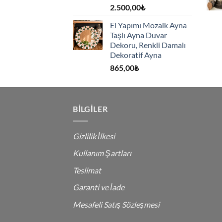
2.500,00
₺
El Yapımı Mozaik Ayna
Taşlı Ayna Duvar
Dekoru, Renkli Damalı
Dekoratif Ayna
865,00
₺
BILGILER
Gizlilik İlkesi
Kullanım Şartları
Teslimat
Garanti ve İade
Mesafeli Satış Sözleşmesi