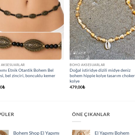
 AKSESUARLAR
BOHO AKSESUARLAR
pımı Etnik Otantik Bohem Bel
Doğal istiridye dizili midye deniz
si, bel zinciri, boncuklu kemer
bohem hippie kolye tasarım choke
kolye
00
₺
479,00
₺
PÜLER
ÖNE ÇIKANLAR
Bohem Shop El Yapımı
El Yapımı Bohem