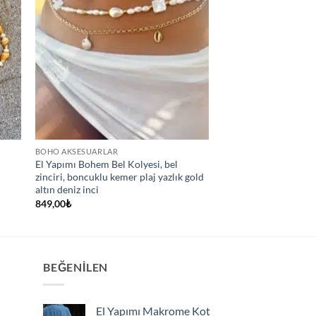
BOHO AKSESUARLAR
El Yapımı Bohem Bel Kolyesi, bel
r
zinciri, boncuklu kemer plaj yazlık gold
altın deniz inci
849,00
₺
BEĞENILEN
El Yapımı Makrome Kot