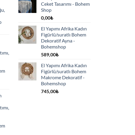
Ceket Tasarımı - Bohem
ğu,
Shop
0,00
₺
p
El Yapımı Afrika Kadın
Figürlü/suratlı Bohem
Dekoratif Ayna -
Bohemshop
tımı,
589,00
₺
El Yapımı Afrika Kadın
hem
Figürlü/suratlı Bohem
Makrome Dekoratif -
Bohemshop
745,00
₺
m
tımı,
hem