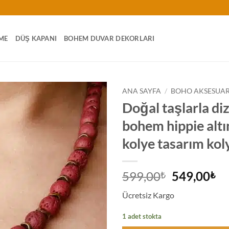
ME
DÜŞ KAPANI
BOHEM DUVAR DEKORLARI
ANA SAYFA
/
BOHO AKSESUA
Doğal taşlarla diz
bohem hippie altı
kolye tasarım koly
Orijinal
Ş
599,00
549,00
₺
₺
fiyat:
an
Ücretsiz Kargo
599,00₺.
fiy
54
1 adet stokta