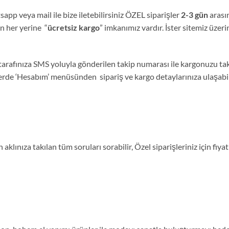
sapp veya mail ile bize iletebilirsiniz ÖZEL siparişler
2-3 gün
arası
nin her yerine “
ücretsiz kargo
” imkanımız vardır. İster sitemiz üzeri
tarafınıza SMS yoluyla gönderilen takip numarası ile kargonuzu tak
lerde ‘Hesabım’ menüsünden sipariş ve kargo detaylarınıza ulaşabili
aklınıza takılan tüm soruları sorabilir, Özel siparişleriniz için fi