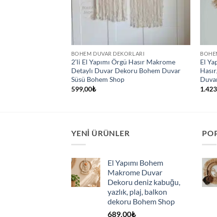
BOHEM DUVAR DEKORLARI
BOHE
 Dekoratif Ayna
2’li El Yapımı Örgü Hasır Makrome
El Ya
emalı –
Detaylı Duvar Dekoru Bohem Duvar
Hasır
Süsü Bohem Shop
Duvar
599,00
₺
1.423
YENI ÜRÜNLER
PO
El Yapımı Bohem
Makrome Duvar
Dekoru deniz kabuğu,
yazlık, plaj, balkon
dekoru Bohem Shop
689,00
₺