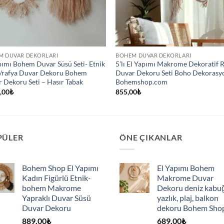
M DUVAR DEKORLARI
BOHEM DUVAR DEKORLARI
pımı Bohem Duvar Süsü Seti- Etnik
5’lı El Yapımı Makrome Dekoratif 
/rafya Duvar Dekoru Bohem
Duvar Dekoru Seti Boho Dekorasy
 Dekoru Seti – Hasır Tabak
Bohemshop.com
,00
₺
855,00
₺
PÜLER
ÖNE ÇIKANLAR
Bohem Shop El Yapımı
El Yapımı Bohem
Kadın Figürlü Etnik-
Makrome Duvar
bohem Makrome
Dekoru deniz kabu
Yapraklı Duvar Süsü
yazlık, plaj, balkon
Duvar Dekoru
dekoru Bohem Sho
889,00
₺
689,00
₺