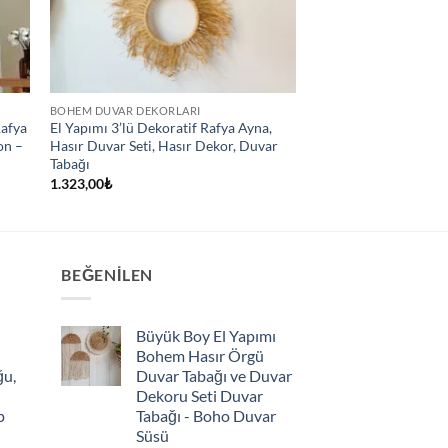
BOHEM DUVAR DEKORLARI
Rafya
El Yapımı 3’lü Dekoratif Rafya Ayna,
on –
Hasır Duvar Seti, Hasır Dekor, Duvar
Tabağı
1.323,00
₺
BEĞENILEN
Büyük Boy El Yapımı
Bohem Hasır Örgü
ğu,
Duvar Tabağı ve Duvar
Dekoru Seti Duvar
p
Tabağı - Boho Duvar
Süsü