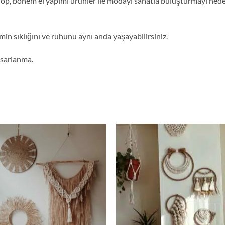
, bohem el yapımı ürünler ile modayı sanatla buluşturmayı hedefl
min sıklığını ve ruhunu aynı anda yaşayabilirsiniz.
tasarlanma.