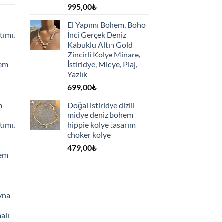
995,00
₺
El Yapımı Bohem, Boho
tımı,
İnci Gerçek Deniz
Kabuklu Altın Gold
Zincirli Kolye Minare,
hem
İstiridye, Midye, Plaj,
Yazlık
699,00
₺
m
Doğal istiridye dizili
midye deniz bohem
tımı,
hippie kolye tasarım
choker kolye
479,00
₺
hem
yna
alı