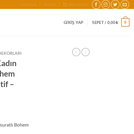
Hakkımda
İletişim
Newsletter
0
GIRIŞ YAP
SEPET /
0,00
₺
DEKORLARI
Kadın
Bohem
if –
/suratlı Bohem