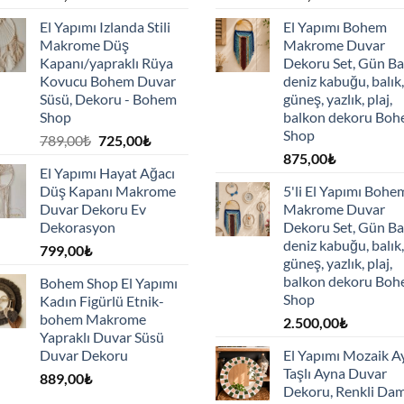
El Yapımı Izlanda Stili
El Yapımı Bohem
Makrome Düş
Makrome Duvar
Kapanı/yapraklı Rüya
Dekoru Set, Gün Ba
Kovucu Bohem Duvar
deniz kabuğu, balık,
Süsü, Dekoru - Bohem
güneş, yazlık, plaj,
Shop
balkon dekoru Bo
Shop
Orijinal
Şu
789,00
₺
725,00
₺
fiyat:
andaki
875,00
₺
El Yapımı Hayat Ağacı
789,00₺.
fiyat:
Düş Kapanı Makrome
5'li El Yapımı Bohe
725,00₺.
Duvar Dekoru Ev
Makrome Duvar
Dekorasyon
Dekoru Set, Gün Ba
deniz kabuğu, balık,
799,00
₺
güneş, yazlık, plaj,
balkon dekoru Bo
Bohem Shop El Yapımı
Shop
Kadın Figürlü Etnik-
bohem Makrome
2.500,00
₺
Yapraklı Duvar Süsü
Duvar Dekoru
El Yapımı Mozaik A
Taşlı Ayna Duvar
889,00
₺
Dekoru, Renkli Dam