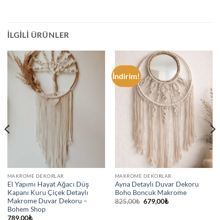
İLGILI ÜRÜNLER
İndirim!
MAKROME DEKORLAR
MAKROME DEKORLAR
El Yapımı Hayat Ağacı Düş
Ayna Detaylı Duvar Dekoru
Kapanı Kuru Çiçek Detaylı
Boho Boncuk Makrome
Makrome Duvar Dekoru –
Orijinal
Şu
825,00
₺
679,00
₺
fiyat:
andaki
Bohem Shop
825,00₺.
fiyat:
789,00
₺