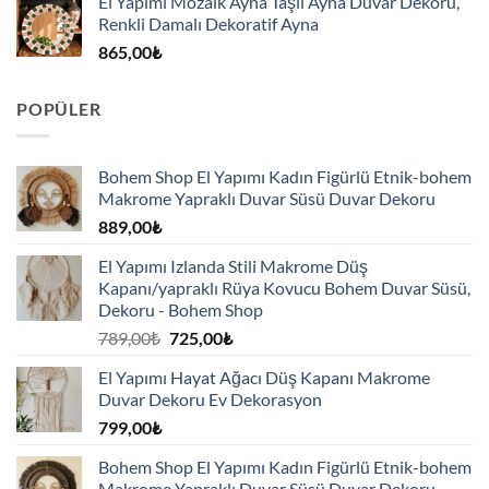
El Yapımı Mozaik Ayna Taşlı Ayna Duvar Dekoru,
Renkli Damalı Dekoratif Ayna
865,00
₺
POPÜLER
Bohem Shop El Yapımı Kadın Figürlü Etnik-bohem
Makrome Yapraklı Duvar Süsü Duvar Dekoru
889,00
₺
El Yapımı Izlanda Stili Makrome Düş
Kapanı/yapraklı Rüya Kovucu Bohem Duvar Süsü,
Dekoru - Bohem Shop
Orijinal
Şu
789,00
₺
725,00
₺
fiyat:
andaki
El Yapımı Hayat Ağacı Düş Kapanı Makrome
789,00₺.
fiyat:
Duvar Dekoru Ev Dekorasyon
725,00₺.
799,00
₺
Bohem Shop El Yapımı Kadın Figürlü Etnik-bohem
Makrome Yapraklı Duvar Süsü Duvar Dekoru