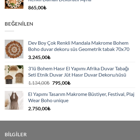
865,00
₺
BEĞENILEN
Dev Boy Çok Renkli Mandala Makrome Bohem
Boho duvar dekoru süs Geometrik tabak 70x70
3.245,00
₺
3'lü Bohem Hasır El Yapımı Afrika Duvar Tabağı
Seti Etnik Duvar Jüt Hasır Duvar Dekoru/süsü
Orijinal
Şu
1.134,00
₺
795,00
₺
fiyat:
andaki
El Yapımı Tasarım Makrome Büstiyer, Festival, Plaj
1.134,00₺.
fiyat:
Wear Boho unique
795,00₺.
2.750,00
₺
BILGILER