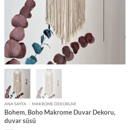
ANA SAYFA
/
MAKROME DEKORLAR
Bohem, Boho Makrome Duvar Dekoru,
duvar süsü