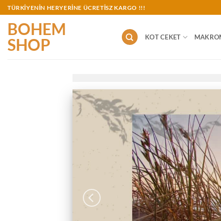
İçeriğe
TÜRKİYENİN HERYERİNE ÜCRETİSZ KARGO !!!
atla
BOHEM
KOT CEKET
MAKRO
SHOP