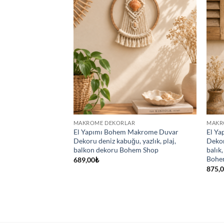
MAKROME DEKORLAR
MAKR
oncuklu Desenli
El Yapımı Bohem Makrome Duvar
El Y
, Yazlık Kolye
Dekoru deniz kabuğu, yazlık, plaj,
Dekor
balkon dekoru Bohem Shop
balık,
Bohe
689,00
₺
875,