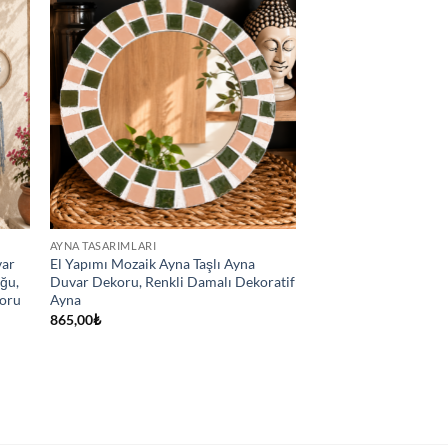
AYNA TASARIMLARI
var
El Yapımı Mozaik Ayna Taşlı Ayna
uğu,
Duvar Dekoru, Renkli Damalı Dekoratif
koru
Ayna
865,00
₺