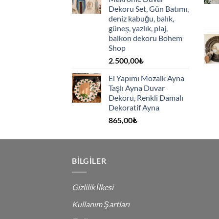
Dekoru Set, Gün Batımı,
deniz kabuğu, balık,
güneş, yazlık, plaj,
balkon dekoru Bohem
Shop
2.500,00
₺
El Yapımı Mozaik Ayna
Taşlı Ayna Duvar
Dekoru, Renkli Damalı
Dekoratif Ayna
865,00
₺
BILGILER
Gizlilik İlkesi
Kullanım Şartları