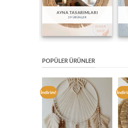
EKETLER
AYNA TASARIMLARI
RÜNLER
29 ÜRÜNLER
POPÜLER ÜRÜNLER
İndirim!
İndir