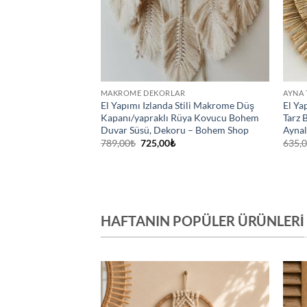
RLARI
MAKROME DEKORLAR
AYNA 
 Dekoratif Göz
El Yapımı Izlanda Stili Makrome Düş
El Ya
a Makrome Duvar
Kapanı/yapraklı Rüya Kovucu Bohem
Tarz
ü – Bohem shop
Duvar Süsü, Dekoru – Bohem Shop
Aynal
u
Orijinal
Şu
789,00
₺
725,00
₺
635,
ndaki
fiyat:
andaki
yat:
789,00₺.
fiyat:
79,00₺.
725,00₺.
HAFTANIN POPÜLER ÜRÜNLERI