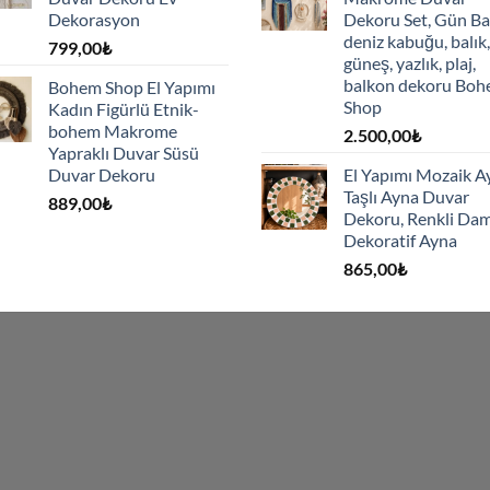
Dekorasyon
Dekoru Set, Gün Ba
deniz kabuğu, balık,
799,00
₺
güneş, yazlık, plaj,
balkon dekoru Bo
Bohem Shop El Yapımı
Shop
Kadın Figürlü Etnik-
bohem Makrome
2.500,00
₺
Yapraklı Duvar Süsü
Duvar Dekoru
El Yapımı Mozaik A
Taşlı Ayna Duvar
889,00
₺
Dekoru, Renkli Dam
Dekoratif Ayna
865,00
₺