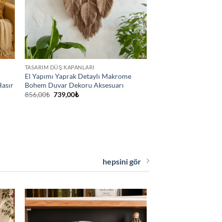
TASARIM DÜŞ KAPANLARI
El Yapımı Yaprak Detaylı Makrome
Hasır
Bohem Duvar Dekoru Aksesuarı
Orijinal
Şu
856,00
₺
739,00
₺
fiyat:
andaki
856,00₺.
fiyat:
739,00₺.
hepsini gör