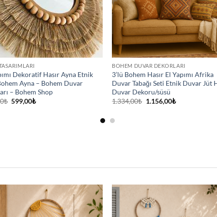
TASARIMLARI
BOHEM DUVAR DEKORLARI
pımı Dekoratif Hasır Ayna Etnik
3’lü Bohem Hasır El Yapımı Afrika
 Bohem Ayna – Bohem Duvar
Duvar Tabağı Seti Etnik Duvar Jüt 
arı – Bohem Shop
Duvar Dekoru/süsü
Orijinal
Şu
Orijinal
Şu
00
₺
599,00
₺
1.334,00
₺
1.156,00
₺
fiyat:
andaki
fiyat:
andaki
635,00₺.
fiyat:
1.334,00₺.
fiyat:
599,00₺.
1.156,00₺.