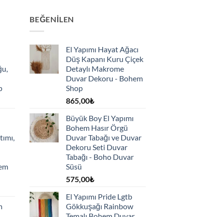
BEĞENILEN
El Yapımı Hayat Ağacı
Düş Kapanı Kuru Çiçek
ğu,
Detaylı Makrome
Duvar Dekoru - Bohem
p
Shop
865,00
₺
Büyük Boy El Yapımı
Bohem Hasır Örgü
tımı,
Duvar Tabağı ve Duvar
Dekoru Seti Duvar
Tabağı - Boho Duvar
hem
Süsü
575,00
₺
El Yapımı Pride Lgtb
m
Gökkuşağı Rainbow
Temalı Bohem Duvar