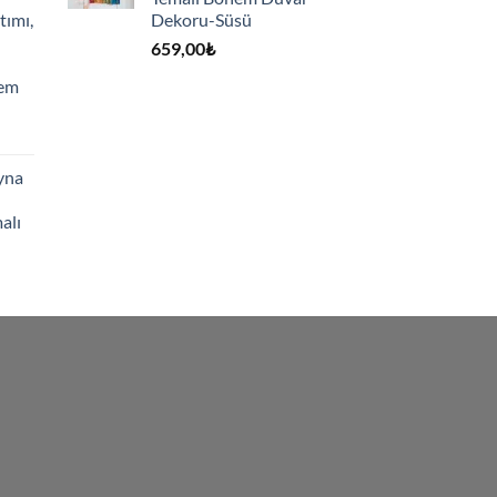
tımı,
Dekoru-Süsü
659,00
₺
hem
yna
alı