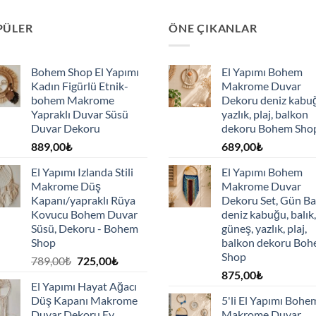
PÜLER
ÖNE ÇIKANLAR
Bohem Shop El Yapımı
El Yapımı Bohem
Kadın Figürlü Etnik-
Makrome Duvar
bohem Makrome
Dekoru deniz kabu
Yapraklı Duvar Süsü
yazlık, plaj, balkon
Duvar Dekoru
dekoru Bohem Sho
889,00
₺
689,00
₺
El Yapımı Izlanda Stili
El Yapımı Bohem
Makrome Düş
Makrome Duvar
Kapanı/yapraklı Rüya
Dekoru Set, Gün Ba
Kovucu Bohem Duvar
deniz kabuğu, balık,
Süsü, Dekoru - Bohem
güneş, yazlık, plaj,
Shop
balkon dekoru Bo
Shop
Orijinal
Şu
789,00
₺
725,00
₺
fiyat:
andaki
875,00
₺
El Yapımı Hayat Ağacı
789,00₺.
fiyat:
Düş Kapanı Makrome
5'li El Yapımı Bohe
725,00₺.
Duvar Dekoru Ev
Makrome Duvar