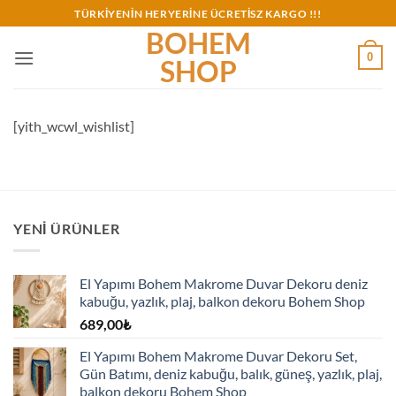
İçeriğe
TÜRKİYENİN HERYERİNE ÜCRETİSZ KARGO !!!
atla
BOHEM
0
SHOP
[yith_wcwl_wishlist]
YENI ÜRÜNLER
El Yapımı Bohem Makrome Duvar Dekoru deniz
kabuğu, yazlık, plaj, balkon dekoru Bohem Shop
689,00
₺
El Yapımı Bohem Makrome Duvar Dekoru Set,
Gün Batımı, deniz kabuğu, balık, güneş, yazlık, plaj,
balkon dekoru Bohem Shop