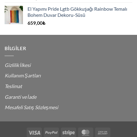
El Yapımı Pride Lgtb Gökkuşağı Rainbow Temalı
Bohem Duvar Dekoru-Süsü
659,00
₺
BILGILER
Gizlilik İlkesi
Kullanım Şartları
Teslimat
Garanti ve İade
Mesafeli Satış Sözleşmesi
Visa
PayPal
Stripe
MasterCard
Cash