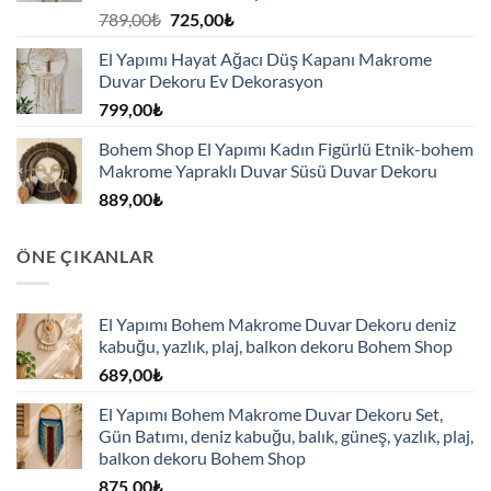
Orijinal
Şu
789,00
₺
725,00
₺
fiyat:
andaki
El Yapımı Hayat Ağacı Düş Kapanı Makrome
789,00₺.
fiyat:
Duvar Dekoru Ev Dekorasyon
725,00₺.
799,00
₺
Bohem Shop El Yapımı Kadın Figürlü Etnik-bohem
Makrome Yapraklı Duvar Süsü Duvar Dekoru
889,00
₺
ÖNE ÇIKANLAR
El Yapımı Bohem Makrome Duvar Dekoru deniz
kabuğu, yazlık, plaj, balkon dekoru Bohem Shop
689,00
₺
El Yapımı Bohem Makrome Duvar Dekoru Set,
Gün Batımı, deniz kabuğu, balık, güneş, yazlık, plaj,
balkon dekoru Bohem Shop
875,00
₺