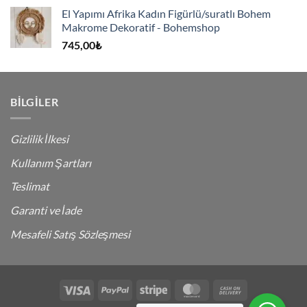
El Yapımı Afrika Kadın Figürlü/suratlı Bohem
Makrome Dekoratif - Bohemshop
745,00
₺
BILGILER
Gizlilik İlkesi
Kullanım Şartları
Teslimat
Garanti ve İade
Mesafeli Satış Sözleşmesi
Visa
PayPal
Stripe
MasterCard
Cash
On