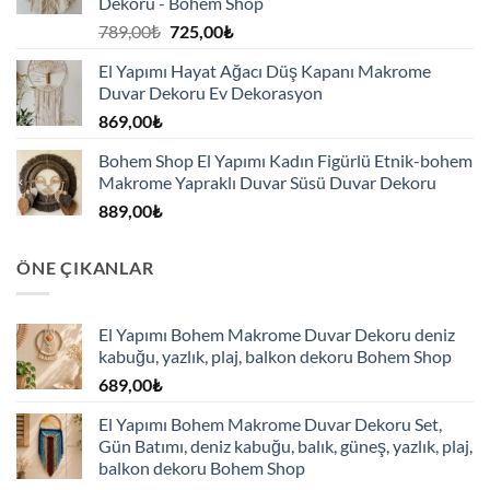
Dekoru - Bohem Shop
Orijinal
Şu
789,00
₺
725,00
₺
fiyat:
andaki
El Yapımı Hayat Ağacı Düş Kapanı Makrome
789,00₺.
fiyat:
Duvar Dekoru Ev Dekorasyon
725,00₺.
869,00
₺
Bohem Shop El Yapımı Kadın Figürlü Etnik-bohem
Makrome Yapraklı Duvar Süsü Duvar Dekoru
889,00
₺
ÖNE ÇIKANLAR
El Yapımı Bohem Makrome Duvar Dekoru deniz
kabuğu, yazlık, plaj, balkon dekoru Bohem Shop
689,00
₺
El Yapımı Bohem Makrome Duvar Dekoru Set,
Gün Batımı, deniz kabuğu, balık, güneş, yazlık, plaj,
balkon dekoru Bohem Shop