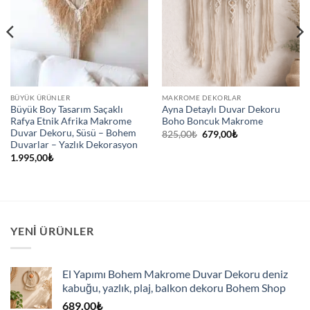
BÜYÜK ÜRÜNLER
MAKROME DEKORLAR
Büyük Boy Tasarım Saçaklı
Ayna Detaylı Duvar Dekoru
Rafya Etnik Afrika Makrome
Boho Boncuk Makrome
Duvar Dekoru, Süsü – Bohem
Orijinal
Şu
825,00
₺
679,00
₺
fiyat:
andaki
Duvarlar – Yazlık Dekorasyon
825,00₺.
fiyat:
1.995,00
₺
679,00₺.
YENI ÜRÜNLER
El Yapımı Bohem Makrome Duvar Dekoru deniz
kabuğu, yazlık, plaj, balkon dekoru Bohem Shop
689,00
₺