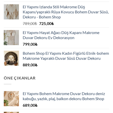
El Yapımı Izlanda Stili Makrome Düş
Kapanı/yapraklı Rüya Kovucu Bohem Duvar Süsü,
Dekoru - Bohem Shop
Orijinal
Şu
789,00
₺
725,00
₺
fiyat:
andaki
El Yapımı Hayat Ağacı Düş Kapanı Makrome
789,00₺.
fiyat:
Duvar Dekoru Ev Dekorasyon
725,00₺.
799,00
₺
Bohem Shop El Yapımı Kadın Figürlü Etnik-bohem
Makrome Yapraklı Duvar Süsü Duvar Dekoru
889,00
₺
ÖNE ÇIKANLAR
El Yapımı Bohem Makrome Duvar Dekoru deniz
kabuğu, yazlık, plaj, balkon dekoru Bohem Shop
689,00
₺