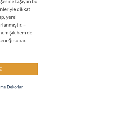
öşesine taşıyan bu
leriyle dikkat
up, yerel
rlanmıştır. –
 hem şık hem de
çeneği sunar.
Dekoratif Ayna Duvar Dekorasyonu, Makrome Mandala Süsü - bohemsho
E
me Dekorlar