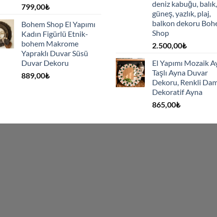
deniz kabuğu, balık,
799,00
₺
güneş, yazlık, plaj,
balkon dekoru Bo
Bohem Shop El Yapımı
Shop
Kadın Figürlü Etnik-
bohem Makrome
2.500,00
₺
Yapraklı Duvar Süsü
Duvar Dekoru
El Yapımı Mozaik A
Taşlı Ayna Duvar
889,00
₺
Dekoru, Renkli Dam
Dekoratif Ayna
865,00
₺