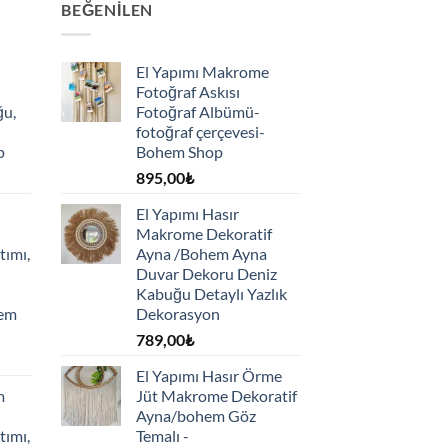
BEĞENILEN
El Yapımı Makrome
Fotoğraf Askısı
ğu,
Fotoğraf Albümü-
fotoğraf çerçevesi-
p
Bohem Shop
895,00
₺
El Yapımı Hasır
Makrome Dekoratif
tımı,
Ayna /Bohem Ayna
Duvar Dekoru Deniz
Kabuğu Detaylı Yazlık
hem
Dekorasyon
789,00
₺
El Yapımı Hasır Örme
m
Jüt Makrome Dekoratif
Ayna/bohem Göz
tımı,
Temalı -