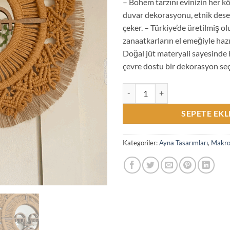
– Bohem tarzını evinizin her k
duvar dekorasyonu, etnik desen
çeker. – Türkiye’de üretilmiş ol
zanaatkarların el emeğiyle hazı
Doğal jüt materyali sayesinde
çevre dostu bir dekorasyon se
Kadın Bohem Boho Etnik Hardal 
SEPETE EKL
Kategoriler:
Ayna Tasarımları
,
Makro