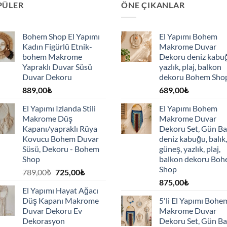
PÜLER
ÖNE ÇIKANLAR
Bohem Shop El Yapımı
El Yapımı Bohem
Kadın Figürlü Etnik-
Makrome Duvar
bohem Makrome
Dekoru deniz kabu
Yapraklı Duvar Süsü
yazlık, plaj, balkon
Duvar Dekoru
dekoru Bohem Sho
889,00
₺
689,00
₺
El Yapımı Izlanda Stili
El Yapımı Bohem
Makrome Düş
Makrome Duvar
Kapanı/yapraklı Rüya
Dekoru Set, Gün Ba
Kovucu Bohem Duvar
deniz kabuğu, balık,
Süsü, Dekoru - Bohem
güneş, yazlık, plaj,
Shop
balkon dekoru Bo
Shop
Orijinal
Şu
789,00
₺
725,00
₺
fiyat:
andaki
875,00
₺
El Yapımı Hayat Ağacı
789,00₺.
fiyat:
Düş Kapanı Makrome
5'li El Yapımı Bohe
725,00₺.
Duvar Dekoru Ev
Makrome Duvar
Dekorasyon
Dekoru Set, Gün Ba