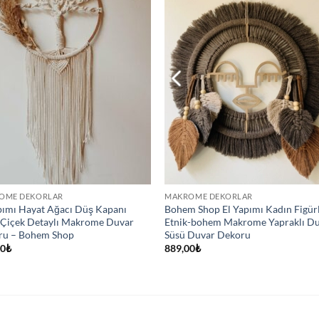
OME DEKORLAR
MAKROME DEKORLAR
pımı Hayat Ağacı Düş Kapanı
Bohem Shop El Yapımı Kadın Figür
Çiçek Detaylı Makrome Duvar
Etnik-bohem Makrome Yapraklı D
ru – Bohem Shop
Süsü Duvar Dekoru
00
₺
889,00
₺