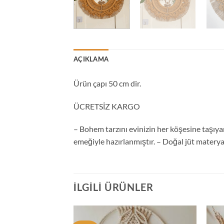
AÇIKLAMA
Ürün çapı 50 cm dir.
ÜCRETSİZ KARGO
– Bohem tarzını evinizin her köşesine taşıyan
emeğiyle hazırlanmıştır. – Doğal jüt matery
İLGILI ÜRÜNLER