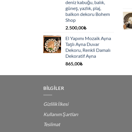
deniz kabuğu, balık,
güneş, yazlık, plaj,
balkon dekoru Bohem
Shop
2.500,00
₺
El Yapımı Mozaik Ayna
Taşlı Ayna Duvar
Dekoru, Renkli Damalı
Dekoratif Ayna
865,00
₺
BILGILER
Gizlilik İlkesi
Kullanım Şartları
Teslimat