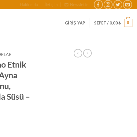
Hakkımda
İletişim
Newsletter
0
GIRIŞ YAP
SEPET /
0,00
₺
ORLAR
o Etnik
 Ayna
nu,
a Süsü –