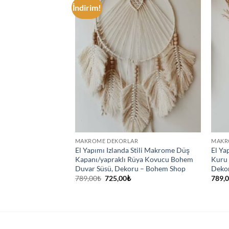
İndirim!
R
MAKROME DEKORLAR
MAKR
ğacı Düş Kapanı
El Yapımı Izlanda Stili Makrome Düş
El Ya
ı Makrome Duvar
Kapanı/yapraklı Rüya Kovucu Bohem
Kuru 
hop
Duvar Süsü, Dekoru – Bohem Shop
Deko
Orijinal
Şu
789,00
₺
725,00
₺
789,
fiyat:
andaki
789,00₺.
fiyat:
725,00₺.